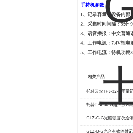
手持机参数：
1
、
记录容量：设备内部
F
2
、
采集时间间隔：
5
分
~9
3
、
语音播报：中文普通
4
、
工作电源：
7.4V
锂电
5
、
工作电流：待机功耗
相关产品
托普云农TPJ-32-G雨量
托普TPJ-30-G超声波
GLZ-C-G光照强度\光
GLZ-B-G光合有效辐射