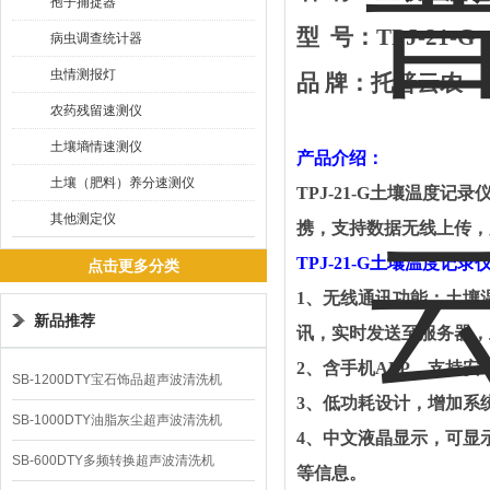
孢子捕捉器
型
号：
TPJ-21-G
病虫调查统计器
虫情测报灯
品
牌：托普云农
农药残留速测仪
土壤墒情速测仪
产品介绍：
土壤（肥料）养分速测仪
TPJ-21-G
土壤温度记录
其他测定仪
携，支持数据无线上传，
TPJ-21-G
土壤温度记录
点击更多分类
1
、无线通讯功能：土壤
新品推荐
讯，实时发送至服务器，
2
、含手机
APP
，支持安
SB-1200DTY宝石饰品超声波清洗机
3
、低功耗设计，增加系
SB-1000DTY油脂灰尘超声波清洗机
4
、中文液晶显示，可显
SB-600DTY多频转换超声波清洗机
等信息。