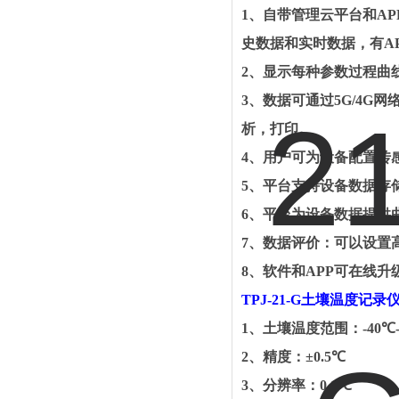
1
、自带管理云平台和
AP
史数据和实时数据，有
A
2
、显示每种参数过程曲
3
、数据可通过
5G/4G
网
析，打印
。
4
、用户可为设备配置传
5
、平台支持设备数据存
6
、平台为设备数据提供
7
、数据评价：可以设置
8
、软件和
APP
可在线升
TPJ-21-G
土壤温度记录
1
、
土壤温度范围：
-40℃
2
、
精度：
±0.5℃
3
、
分辨率：
0.1℃