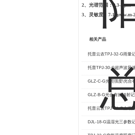
2
、
光谱范围：
0.3-3 μm
3
、
灵敏度：
7-14μv/w.m-
相关产品
托普云农TPJ-32-G雨量
托普TPJ-30-G超声波
GLZ-C-G光照强度\光
GLZ-B-G光合有效辐射
托普云农TPJ-21-G土
DJL-18-G温湿光三参数