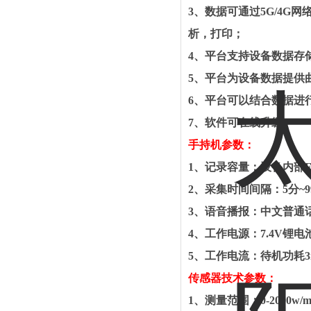
3
、数据可通过
5G/4G
网
析，打印；
4
、平台支持设备数据存
5
、平台为设备数据提供
6
、平台可以结合数据进
7
、软件可在线升级。
手持机参数
：
1
、
记录容量：设备内部
F
2
、
采集时间间隔：
5
分
~9
3
、
语音播报：中文普通
4
、
工作电源：
7.4V
锂电
5
、
工作电流：待机功耗
传感器技术参数
：
1
、
测量范围：
0-2000w/m