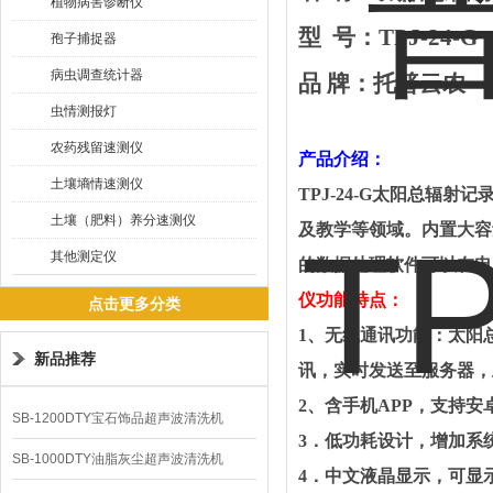
植物病害诊断仪
型
号：
TPJ-24-G
孢子捕捉器
病虫调查统计器
品
牌：托普云农
虫情测报灯
农药残留速测仪
产品介绍：
土壤墒情速测仪
TPJ-24-G
太阳总辐射记
土壤（肥料）养分速测仪
及教学等领域。内置大容
其他测定仪
的数据处理软件可以在电
仪
功能特点：
点击更多分类
1
、无线通讯功能：太阳
新品推荐
讯，实时发送至服务器，
2
、含手机
APP
，支持安
SB-1200DTY宝石饰品超声波清洗机
3
．低功耗设计，增加系
SB-1000DTY油脂灰尘超声波清洗机
4
．中文液晶显示，可显