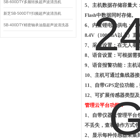
SB-600DTY多频转换超声波清洗机
5
、主机数据存储容量大
新芝SB-500DTY扫频超声波清洗机
Flash
中数据同时存储。
6
、内置锂电池供电：
7.4
SB-400DTY精密轴承油脂超声波清洗器
8.4V
（
1000mA
以上）直
7
、采集设置：在无人看
8
、语音设置：可根据需
9
、语音报警功能：主机
10
、主机可通过集线器接
11
、自带
GPS
定位功能，
12
、可扩展传感器类型及
管理云平台功能
：
1
、自带仪器云管理平台
不丢失，查看操作方式包
2
、显示每种传感器采集