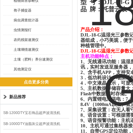
植物病害诊断仪
型
号：
DJL-18-G
品
牌：托普云农
孢子捕捉器
病虫调查统计器
产品介绍：
虫情测报灯
DJL-18-G温湿光三参数
农药残留速测仪
器组成，小巧美观，便于
种植管理中。
土壤墒情速测仪
DJL-18-G温湿光三参数
主机功能特点：
土壤（肥料）养分速测仪
1
、无线通讯功能：温湿
讯，实时发送至服务器，
其他测定仪
2
、含手机
APP
，支持安
3
．低功耗设计，增加系
点击更多分类
4
．中文液晶显示，可显
5
、主机数据存储容量大
Flash
中数据同时存储。
新品推荐
6
、内置锂电池供电：
7.4
8.4V
（
1000mA
以上）直
7
、采集设置：在无人看
SB-1200DTY宝石饰品超声波清洗机
8
、语音设置：可根据需
9
、语音报警功能：主机
SB-1000DTY油脂灰尘超声波清洗机
10
、主机可通过集线器接
11
、自带
GPS
定位功能，