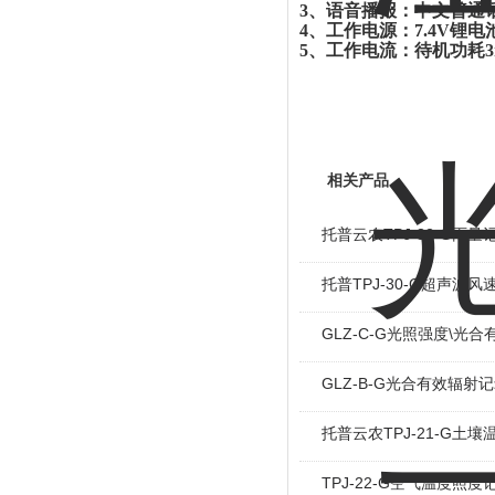
3
、语音播报：中文普通
4
、工作电源：
7.4V
锂电
5
、工作电流：待机功耗
相关产品
托普云农TPJ-32-G雨量
托普TPJ-30-G超声波
GLZ-C-G光照强度\光
GLZ-B-G光合有效辐射
托普云农TPJ-21-G土
TPJ-22-G空气温度照度