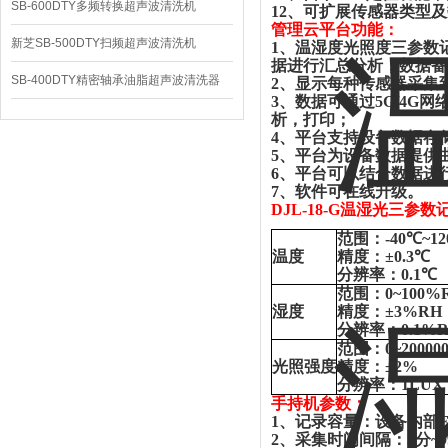
SB-600DTY多频转换超声波清洗机
12
、可扩展传感器类型及
管理云平台功能：
新芝SB-500DTY扫频超声波清洗机
1
、温湿度光照度三参数
据进行汇总分析，数据备
SB-400DTY精密轴承油脂超声波清洗器
2
、显示每种传感器采集
3
、数据可通过
5G/4G
网
析，打印；
4
、平台支持设备数据存
5
、平台为设备数据提供
6
、平台可以结合数据进
7
、软件可在线升级。
DJL-18-G温湿光三参数
范围：
-40℃~1
温度
精度：
±0.3
分辨率：
0.1℃
范围：
0~100%
湿度
精度：
±3%RH
分辨率：
0.1%
范围：
0~20000
光照强度
精度：
±2%
分辨率：
1LUX
手持机参数：
1
、记录容量：设备内部
F
2
、采集时间间隔：
5
分
~9