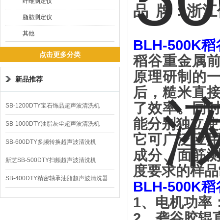
纤维测定仪
品
牌
：
浙江
脂肪测定仪
其他
BLH-500K
稻
点击更多分类
稻谷重金属
原理研制的
新品推荐
后，糙米直
了效率。同
SB-1200DTY宝石饰品超声波清洗机
能分别独立使
SB-1000DTY油脂灰尘超声波清洗机
它可广泛应
SB-600DTY多频转换超声波清洗机
成分、面筋
新芝SB-500DTY扫频超声波清洗机
度要求的样品
SB-400DTY精密轴承油脂超声波清洗器
BLH-500K
稻
1
、
电机功率
2
、
砻谷胶辊