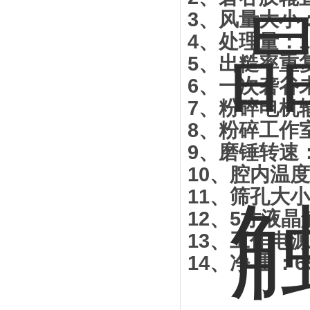
3
、
风量大小
4
、
处理量：
1
5
、
出糙率重
6
、
一次砻谷
7
、
粉碎电机
8
、
粉碎工作
9
、
磨锤转速
10
、
腔内温度
11
、
筛孔大小
12
、
5
寸液晶
13
、
工作电源
14
、
净
重：
6