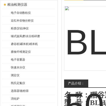
粮油检测仪器
电子自动数粒仪
近红外谷物分析仪
粉质仪\拉伸仪
锤式旋风磨\水分粉碎磨
砻谷机\碾米机\精米机
膳食纤维测定仪
电子容重器
快速水分仪
测定仪
凯氏定氮仪
产品介绍：
选筛器\验粉筛
名
称：
稻谷
消化炉
型
号：
BLH