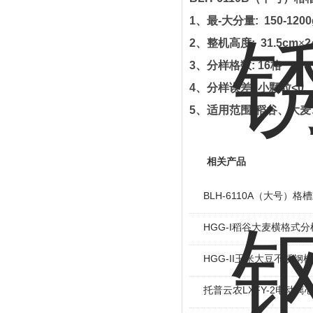
1
、最
-
大分量
: 150-1200
2
、整机高度
: 31.5cm
×
2
3
、分样格数
: 16
格
4
、分样误差
:
小颗粒
<0
5
、适用范围
:
稻谷、大麦
相关产品
BLH-6110A（大号）格
HGG-I稻谷大麦横格式分
HGG-II玉米大豆不锈钢
托普云农LXFY-2电动离