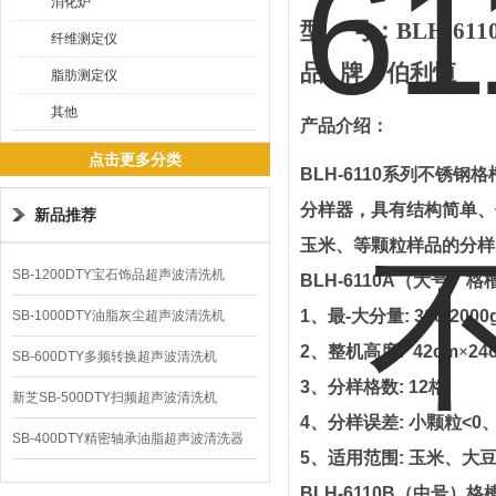
消化炉
型
号：
BLH-61
纤维测定仪
品
牌
：
伯利恒
脂肪测定仪
其他
产品介绍：
点击更多分类
BLH-6110
系列不锈钢格
分样器，具有结构简单、
新品推荐
玉米、等颗粒样品的分样
SB-1200DTY宝石饰品超声波清洗机
BLH-6110A
（大号）格
1
、最
-
大分量
: 300-2000
SB-1000DTY油脂灰尘超声波清洗机
2
、整机高度
: 42cm
×
24
SB-600DTY多频转换超声波清洗机
3
、分样格数
: 12
格
新芝SB-500DTY扫频超声波清洗机
4
、分样误差
:
小颗粒
<0
SB-400DTY精密轴承油脂超声波清洗器
5
、适用范围
:
玉米、大
BLH-6110B
（中号）格