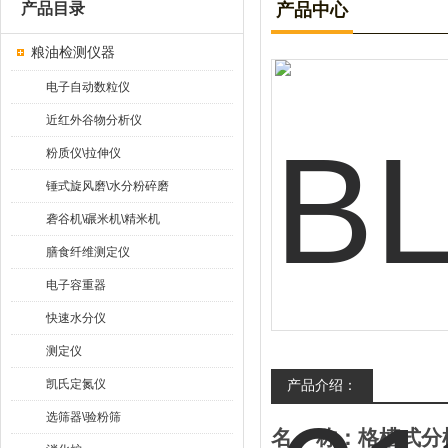
产品目录
产品中心
粮油检测仪器
电子自动数粒仪
近红外谷物分析仪
粉质仪\拉伸仪
锤式旋风磨\水分粉碎磨
砻谷机\碾米机\精米机
膳食纤维测定仪
电子容重器
快速水分仪
测定仪
凯氏定氮仪
产品介绍：
选筛器\验粉筛
名
称：
格槽式分