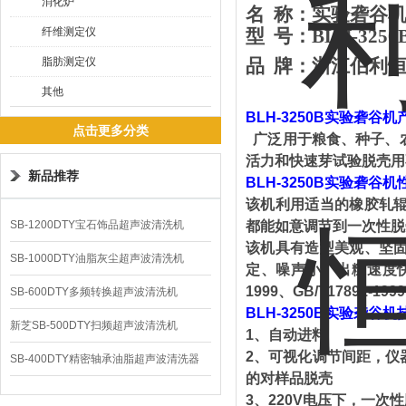
消化炉
名
称：
实验砻谷
纤维测定仪
型
号：
BLH-
3250
脂肪测定仪
品
牌
：
浙江
伯利
其他
BLH-3250B
实验砻谷机
点击更多分类
广泛用于粮食、种子、
活力和快速芽试验脱壳用
新品推荐
BLH-3250B
实验砻谷机
该机利用适当的橡胶轧
SB-1200DTY宝石饰品超声波清洗机
都能如意调节到一次性脱
该机具有造型美观、坚
SB-1000DTY油脂灰尘超声波清洗机
定、噪声小、出糙速度
1999
、
GB/T17891-1999
SB-600DTY多频转换超声波清洗机
BLH-3250B
实验砻谷机
新芝SB-500DTY扫频超声波清洗机
1
、自动进料
2
、可视化调节间距，仪
SB-400DTY精密轴承油脂超声波清洗器
的对样品脱壳
3
、
220V
电压下，一次性