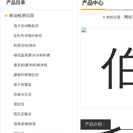
产品目录
产品中心
粮油检测仪器
网站
您的位置：
电子自动数粒仪
近红外谷物分析仪
粉质仪\拉伸仪
锤式旋风磨\水分粉碎磨
砻谷机\碾米机\精米机
膳食纤维测定仪
电子容重器
快速水分仪
测定仪
凯氏定氮仪
选筛器\验粉筛
产品介绍：