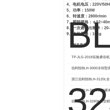
4
、电机电压：
220V/50H
5
、功率：
150W
6
、转速度：
2800r/min
7
、胶辊规格：￠
52
×
40
8
、一次砻谷出糙米：
20
9
、本机重量：
16kg
相关产品
TP-JLG-2018实验砻谷机
伯利恒BLH-3000冷却
浙江伯利恒BLH-3120
伯利恒BLH-3120实验碾
伯利恒BLH-3280K大