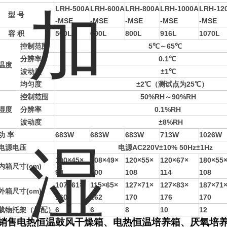
LRH-500A
LRH-600A
LRH-
800A
LRH-
1000A
LRH-1
2
型 号
-
MSE
-
MSE
-
MSE
-
MSE
-
MSE
容 积
500L
600L
800L
916L
1070L
控制范围
5℃～65℃
分辨率
0.1℃
温度
波动度
±1℃
均匀度
±2℃（测试点为25℃）
控制范围
50%RH～90%RH
湿度
分辨率
0.1%RH
波动度
±8%RH
功 率
683W
683W
683W
713W
1026W
电源电压
电源AC220V±10% 50Hz±1Hz
100×45×
108×49×
120×55×
120×67×
180×55
内箱尺寸(cm)
98
100
108
114
108
107×61×
115×65×
127×71×
127×83×
187×71
外箱尺寸(cm)
160
162
170
176
170
载物托架（标配）
6
6
8
10
12
销售电热恒温鼓风干燥箱、电热恒温培养箱、厌氧培