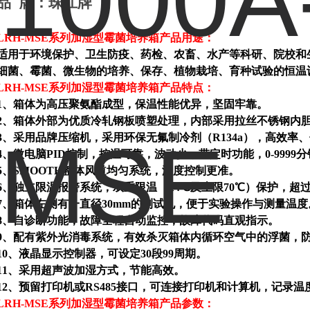
品
牌：珠江牌
LRH-MSE系列加湿型霉菌培养箱产品用途：
适用于环境保护、卫生防疫、药检、农畜、水产等科研、院校和
细菌、霉菌、微生物的培养、保存、植物栽培、育种试验的恒温
LRH-MSE系列加湿型霉菌培养箱产品特点：
1、箱体为高压聚氨酯成型，保温性能优异，坚固牢靠。
2、箱体外部为优质冷轧钢板喷塑处理，内部采用拉丝不锈钢内
3、采用品牌压缩机，采用环保无氟制冷剂（
R134a
），高效率、
4、微电脑
PID
控制，控温可靠，波动少，带定时功能，
0-9999
分
5、
SMOOTH
整体风道均匀系统，温度控制更准。
6、独立限温报警系统，双重限温（±
4
℃及上限
70
℃）保护，超
7、箱体左侧有一直径30mm的测试孔，便于实验操作与测量温度
8、自诊断功能，故障全程自动监控，故障代码直观指示。
9、配有紫外光消毒系统，有效杀灭箱体内循环空气中的浮菌，
10、液晶显示控制器，可设定
30
段
99
周期。
11、采用超声波加湿方式，节能高效。
12、预留打印机或RS485接口，可连接打印机和计算机，记录
LRH-MSE系列加湿型霉菌培养箱产品参数：