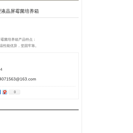
加湿型液晶屏霉菌培养箱
液晶屏霉菌培养箱产品特点：
保温性能优异，坚固牢靠。
喷塑处理，内部采用拉丝不锈钢内胆，箱内搁板间距
无氟制冷剂（R134a），高效率、低能耗、节能环
4
71563@163.com
0