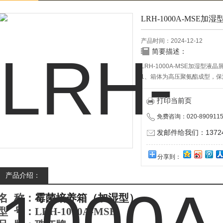
LRH-1000A-MSE
产品时间：2024-12-12
简要描述：
LRH-1000A-MSE加湿型
1、箱体为高压聚氨酯成型，
2、箱体外部为优质冷轧钢板
可调。
打印当前页
3、采用品牌压缩机，采用环保
免费咨询：020-8909115
保。
发邮件给我们：137240
分享到：
产品介绍：
名
称：
霉菌培养箱（加湿型）
型
号：LRH-1000A-MSE