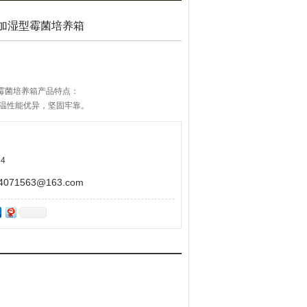
开门加湿型霉菌培养箱
湿型霉菌培养箱产品特点：
保温性能优异，坚固牢靠。
喷塑处理，内部采用拉丝不锈钢内胆，箱内搁板间距
无氟制冷剂（R134a），高效率、低能耗、节能环
4
71563@163.com