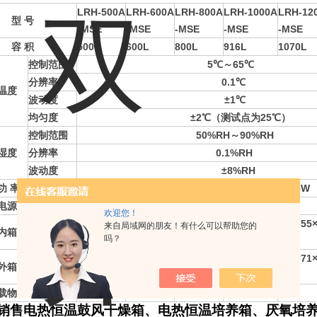
LRH-500A
LRH-600A
LRH-
800A
LRH-
1000A
LRH-1
2
型 号
-
MSE
-
MSE
-
MSE
-
MSE
-
MSE
容 积
500L
600L
800L
916L
1070L
控制范围
5℃～65℃
分辨率
0.1℃
温度
波动度
±1℃
均匀度
±2℃（测试点为25℃）
控制范围
50%RH～90%RH
湿度
分辨率
0.1%RH
波动度
±8%RH
功 率
683W
683W
683W
713W
1026W
电源电压
电源AC220V±10% 50Hz±1Hz
欢迎您！
100×45×
108×49×
120×55×
120×67×
180×55
来自局域网的朋友！有什么可以帮助您的
内箱尺寸(cm)
吗？
98
100
108
114
108
107×61×
115×65×
127×71×
127×83×
187×71
外箱尺寸(cm)
160
162
170
176
170
载物托架（标配）
6
6
8
10
12
销售电热恒温鼓风干燥箱、电热恒温培养箱、厌氧培