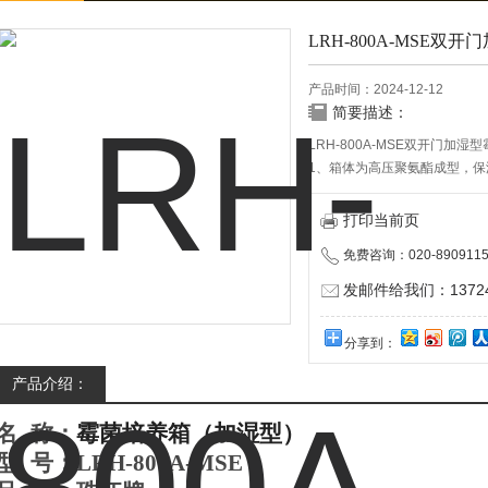
LRH-800A-MSE双
产品时间：2024-12-12
简要描述：
LRH-800A-MSE双开门加
1、箱体为高压聚氨酯成型，
2、箱体外部为优质冷轧钢板
可调。
打印当前页
3、采用品牌压缩机，采用环保
免费咨询：020-8909115
保。
发邮件给我们：137240
分享到：
产品介绍：
名
称：
霉菌培养箱（加湿型）
型
号：LRH-800A-MSE