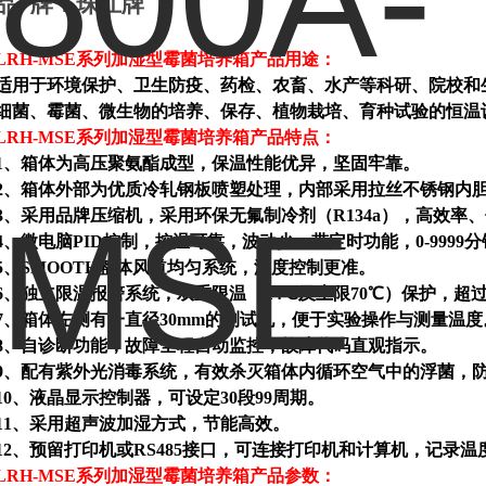
品
牌：珠江牌
LRH-MSE系列加湿型霉菌培养箱产品用途：
适用于环境保护、卫生防疫、药检、农畜、水产等科研、院校和
细菌、霉菌、微生物的培养、保存、植物栽培、育种试验的恒温
LRH-MSE系列加湿型霉菌培养箱产品特点：
1、箱体为高压聚氨酯成型，保温性能优异，坚固牢靠。
2、箱体外部为优质冷轧钢板喷塑处理，内部采用拉丝不锈钢内
3、采用品牌压缩机，采用环保无氟制冷剂（
R134a
），高效率、
4、微电脑
PID
控制，控温可靠，波动少，带定时功能，
0-9999
分
5、
SMOOTH
整体风道均匀系统，温度控制更准。
6、独立限温报警系统，双重限温（±
4
℃及上限
70
℃）保护，超
7、箱体左侧有一直径30mm的测试孔，便于实验操作与测量温度
8、自诊断功能，故障全程自动监控，故障代码直观指示。
9、配有紫外光消毒系统，有效杀灭箱体内循环空气中的浮菌，
10、液晶显示控制器，可设定
30
段
99
周期。
11、采用超声波加湿方式，节能高效。
12、预留打印机或RS485接口，可连接打印机和计算机，记录
LRH-MSE系列加湿型霉菌培养箱产品参数：