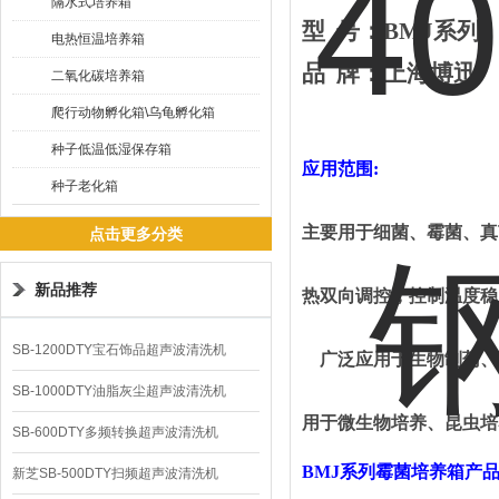
隔水式培养箱
型
号：
BMJ系列
电热恒温培养箱
品
牌
：
上海
博迅
二氧化碳培养箱
爬行动物孵化箱\乌龟孵化箱
种子低温低湿保存箱
应用范围
:
种子老化箱
主要用于细菌、霉菌、真
点击更多分类
新品推荐
热双向调控，控制温度稳
SB-1200DTY宝石饰品超声波清洗机
广泛应用于生物制药、
SB-1000DTY油脂灰尘超声波清洗机
用于微生物培养、昆虫培
SB-600DTY多频转换超声波清洗机
BMJ
系列霉菌培养箱
产
新芝SB-500DTY扫频超声波清洗机