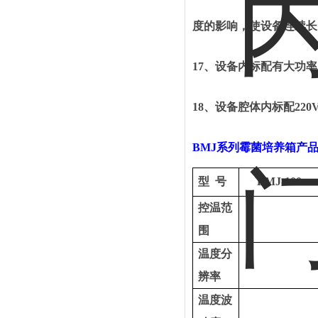
度的影响，使设备连续长
17、
设备内标配有大功率
18、
设备腔体内标配
22
BMJ
系列霉菌培养箱
产
型
号
BMJ-100
控温范
围
温度分
辨率
温度波