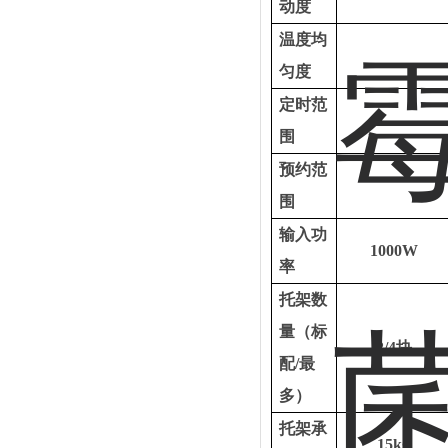
动度
温度均
匀度
定时范
围
预约范
围
输入功
1000W
率
托架数
量（标
2/4块
配
/最
多）
托架承
15kg