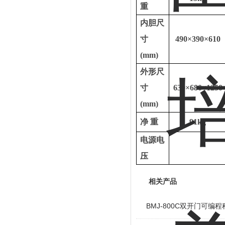
重
内胆尺
寸
490×390×610
(mm)
外形尺
寸
630×680×1250
(mm)
净
重
91kg
电源电
压
相关产品
BMJ-800C双开门可编