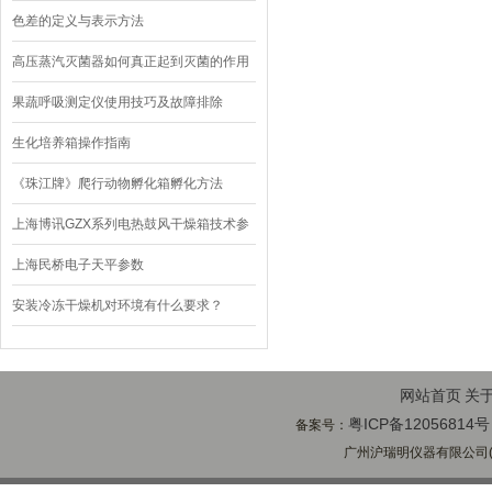
色差的定义与表示方法
高压蒸汽灭菌器如何真正起到灭菌的作用
果蔬呼吸测定仪使用技巧及故障排除
生化培养箱操作指南
《珠江牌》爬行动物孵化箱孵化方法
上海博讯GZX系列电热鼓风干燥箱技术参
数
上海民桥电子天平参数
安装冷冻干燥机对环境有什么要求？
网站首页
关
粤ICP备12056814号
备案号：
广州沪瑞明仪器有限公司(ww