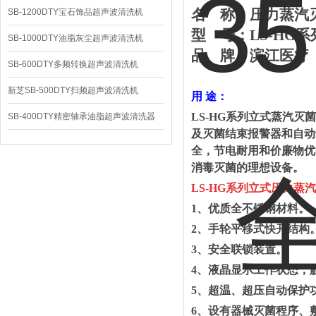
名
称：压力蒸汽
SB-1200DTY宝石饰品超声波清洗机
型
号：
LS-HG
系
SB-1000DTY油脂灰尘超声波清洗机
品
牌：滨江医疗
SB-600DTY多频转换超声波清洗机
新芝SB-500DTY扫频超声波清洗机
用
途
：
LS-
HG
系列
立式蒸汽灭菌
SB-400DTY精密轴承油脂超声波清洗器
及灭菌结束报警器和自动
全，节电耐用和价廉物优
消毒灭菌的理想设备。
LS-HG
系列立式压力蒸汽
1
、优质全不锈钢材料
。
2
、手轮平移式快开结构
3
、安全联锁装置
。
4
、液晶显示工作状态，
5
、超温、超压自动保护
6
、设有器械灭菌程序、