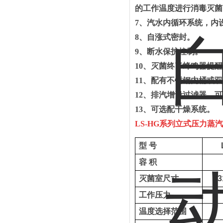
的工作温度进行消毒灭
7
、
汽水内循环系统，内
8
、自涨式密封
。
9
、断水保护控制
。
10
、灭菌终了蜂鸣器提醒
11
、
配有不锈钢内桶或双
1
2
、排汽增设过滤器，可
13
、可选配干燥系统。
LS-HG
系列立式压力蒸汽
型
号
容
积
灭菌室尺寸
φ
3
工作压力
温度选择范围