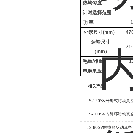
热均匀度
计时选择范围
功
率
外形尺寸
(mm
）
47
运输尺寸
71
（
mm
）
毛重
/
净重
1
电源电压
相关产品
LS-120SV升降式脉动
LS-100SV内循环脉动
LS-80SV触摸屏脉动真