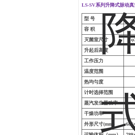
LS
-SV
系列升降式脉动真
型
号
容
积
灭菌室
尺寸
φ
升起后高度
工作压力
温度范围
热均匀度
计时选择范围
蒸汽发生器功率
干燥功率
外形尺寸
(mm）
686
运输体积（
mm）
789