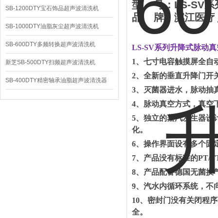
型
号：
LS-
SV
系
SB-1200DTY宝石饰品超声波清洗机
品
牌：
滨江医疗
SB-1000DTY油脂灰尘超声波清洗机
SB-600DTY多频转换超声波清洗机
LS
-SV
系列升降式脉动真
1、七寸电容触摸屏全自
新芝SB-500DTY扫频超声波清洗机
2、
全新的垂直升降门开
SB-400DTY精密轴承油脂超声波清洗器
3、
灭菌器进水，脉动抽
4、
脉动真空方式，真空
5、
独立的蒸汽发生器设
化。
6、
操作界面设有多个固
7、
产品没有标准的
PT
8、
产品配备德国无菌换
9、
汽水内循环系统，不
10、
密封门没有关闭程序
全。