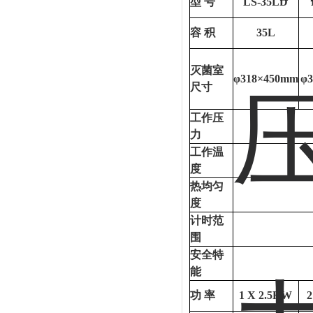
型
号
LS-35LD
容
积
35L
灭菌室
φ318×450mm
φ
尺寸
工作压
力
工作温
度
热均匀
度
计时范
围
安全特
能
功
率
1 X 2.5KW
2