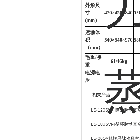
外形尺
寸
470×450×840
52
(mm）
运输体
积
540×540×970
58
（
mm）
毛重
/净
61/46kg
重
电源电
压
相关产品
LS-120SV升降式脉动
LS-100SV内循环脉动
LS-80SV触摸屏脉动真