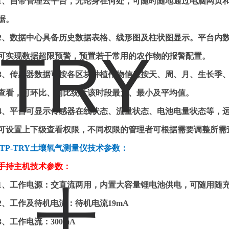
1
、自带管理云平台，无论身在何处，可随时随地通过电脑网页
据
。
2
、数据中心具备历史数据表格、线形图及柱状图显示
。
平台内
可实现数据超限预警，预置若干常用的农作物的报警配置
。
3
、传感器数据可按各区块种植作物信息按天、周、月、生长季
查看，可环比、同比统计该时段最大、最小及平均值
。
4
、平台可显示传感器在线状态、流量状态、电池电量状态等，
可设置上下级查看权限，不同权限的管理者可根据需要调整所需
TP-TRY
土壤氧气测量仪
技术参数：
手持主机技术参数：
1
、
工作电源：交直流两用，内置大容量锂电池供电，可随用随
2
、
工作及待机电流：待机电流
19mA
3
、
工作电流：
300mA