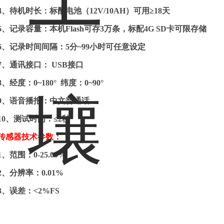
4
、
待机时长：标配电池（
12V/10AH
）可用
≥18
天
5
、
记录容量：本机
Flash
可存
3
万条，标配
4G SD
卡可限存储
6
、
记录时间间隔：
5
分
~99
小时可任意设定
7
、
通讯接口：
USB
接口
8
、
经度：
0~180°
纬度：
0~90°
9
、
语音播报：中文普通话
10
、
测试时间：
≤2
秒
传感器技术参数：
1
、
范围：
0-25.00%
2
、
分辨率：
0.01%
3
、
误差：
<2%FS