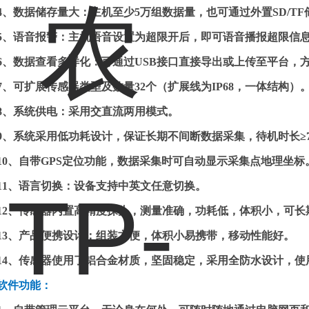
4
、数据储存量大：主机至少
5
万组数据量，也可通过外置
SD/TF
5
、语音报警：主机语音设置为超限开后，即可语音播报超限信
6
、数据查看多样化：可通过
USB
接口直接导出或上传至平台，
7
、可扩展传感器类型及数量
32
个（扩展线为
IP68
，一体结构）
8
、系统供电：采用交直流两用模式。
9
、系统采用低功耗设计，保证长期不间断数据采集，待机时长
≥
10
、自带
GPS
定位功能，数据采集时可自动显示采集点地理坐标
11
、语言切换：设备支持中英文任意切换。
12
、传感器内置高精度探头，测量准确，功耗低，体积小，可长
13
、产品便携设计：组装方便，体积小易携带，移动性能好。
14
、传感器使用了铝合金材质，坚固稳定，采用全防水设计，使
软件功能：