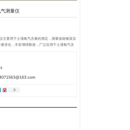
氧气测量仪
测量仪主要用于土壤氧气含量的测定，测量值能够真实
含量变化，丰富墒情数据，广泛应用于土壤氧气含
研究、作物生长状态研究和土壤微生物研究。
4
71563@163.com
0