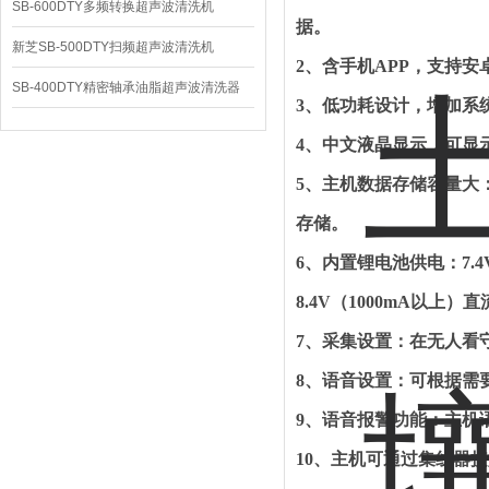
SB-600DTY多频转换超声波清洗机
据
。
新芝SB-500DTY扫频超声波清洗机
2
、含手机
APP
，支持安
SB-400DTY精密轴承油脂超声波清洗器
3
、低功耗设计，增加系
4
、中文液晶显示，可显
5
、主机数据存储容量大
存储
。
6
、内置锂电池供电：
7.4
8.4V
（
1000mA
以上）直
7
、采集设置：在无人看
8
、语音设置：可根据需
9
、语音报警功能：主机
10
、主机可通过集线器接