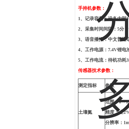
手持机参数：
1
、
记录容量：设备内部
F
2
、
采集时间间隔：
5
分～
3
、
语音播报：中文普通
4
、
工作电源：
7.4V
锂电
5
、
工作电流：待机功耗
传感器技术参数：
测定指标
参数
范围：
0
～
1
土壤氮
精度：士
2
分辨率：
1m