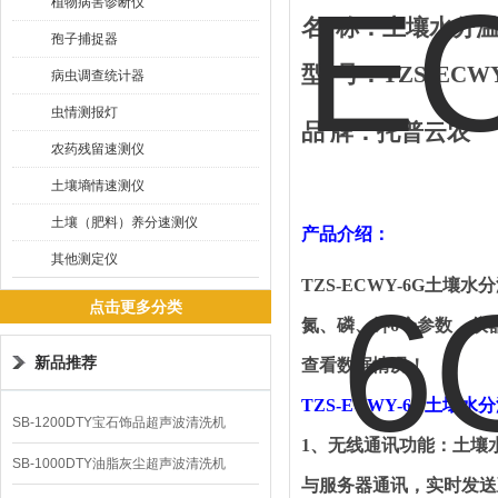
植物病害诊断仪
名
称：土壤水分
孢子捕捉器
型
号：
TZS-ECW
病虫调查统计器
虫情测报灯
品
牌：托普云农
农药残留速测仪
土壤墒情速测仪
土壤（肥料）养分速测仪
产品介绍：
其他测定仪
TZS-ECWY-6G
土壤水分
点击更多分类
氮、磷、钾
6
个参数，仪
新品推荐
查看数据情况！
TZS-ECWY-6G
土壤水分
SB-1200DTY宝石饰品超声波清洗机
1
、无线通讯功能：土壤
SB-1000DTY油脂灰尘超声波清洗机
与服务器通讯，实时发送