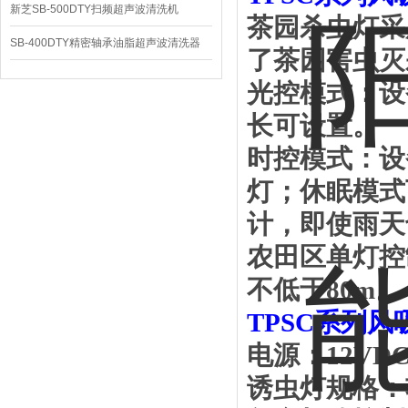
新芝SB-500DTY扫频超声波清洗机
茶园杀虫灯采
SB-400DTY精密轴承油脂超声波清洗器
了茶园害虫灭
光控模式：设
长可设置。
时控模式：设
灯；休眠模式
计，即使雨天
农田区单灯控
不低于
80m
。
TPSC
系列风
电源：
12VD
诱虫灯规格：