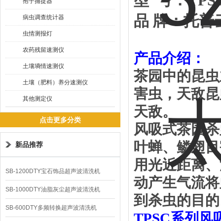
型
号：
TPS
孢子捕捉器
品
牌：托普
病虫调查统计器
虫情测报灯
农药残留速测仪
产品介绍：
土壤墒情速测仪
茶园中的昆虫
土壤（肥料）养分速测仪
害虫，天敌昆
其他测定仪
天敌。
点击更多分类
风吸式茶园杀
叶蝉、鳞翅目
新品推荐
用光近距离、
SB-1200DTY宝石饰品超声波清洗机
动产生气流将
SB-1000DTY油脂灰尘超声波清洗机
到杀虫的目的
SB-600DTY多频转换超声波清洗机
TPSC
系列风