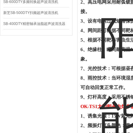
2、高压电网采用耐弧镀
SB-600DTY多频转换超声波清洗机
接。
新芝SB-500DTY扫频超声波清洗机
3、设有电网过流短路保
SB-400DTY精密轴承油脂超声波清洗器
4、网间距可根据不同靶标
5、根据不同靶标害虫生
6、绝缘柱：瞬间耐高温1
象。
7、光控技术：可根据昼
8、雨控技术：当环境湿
可自动回复正常工作。
9、灯杆高度：采用不锈
OK-
T
S1
太阳能
杀虫灯
参
1、诱集光源：15W紫光
2、频振灯灯头颜色：黄色；