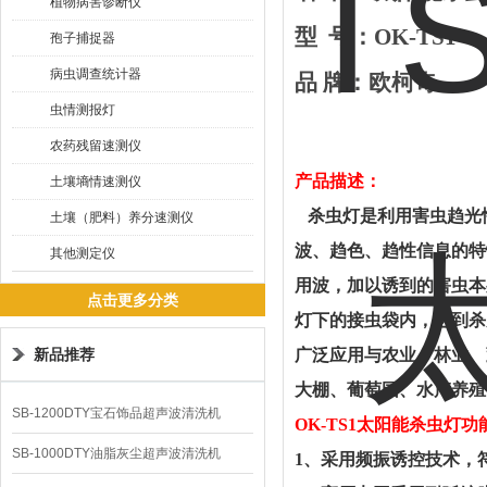
植物病害诊断仪
型
号：
OK-
TS1
孢子捕捉器
病虫调查统计器
品
牌
：
欧柯奇
虫情测报灯
农药残留速测仪
产品描述
：
土壤墒情速测仪
杀虫灯是利用害虫趋光
土壤（肥料）养分速测仪
波、趋色、趋性信息的特
其他测定仪
用波，加以诱到的害虫本
点击更多分类
灯下的接虫袋内，达到杀
新品推荐
广泛应用与农业、林业、
大棚、葡萄园、水产养殖
SB-1200DTY宝石饰品超声波清洗机
OK-
T
S1
太阳能
杀虫灯功
SB-1000DTY油脂灰尘超声波清洗机
1、采用频振诱控技术，符合