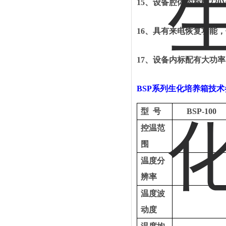
15、
设备腔体内标配
22
16、
具有来电恢复功能，
17、
设备内标配有大功率
BSP
系列
生化培养箱
技术
型
号
BSP-100
控温范
围
温度分
辨率
温度波
动度