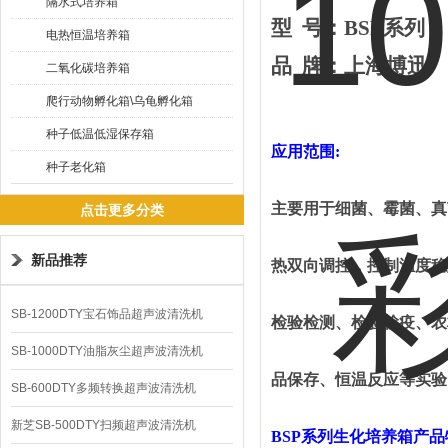
隔水式培养箱
型
号：
BSP系列
电热恒温培养箱
品
牌
：
上海
博迅
二氧化碳培养箱
爬行动物孵化箱\乌龟孵化箱
种子低温低湿保存箱
应用范围
:
种子老化箱
主要用于细菌、霉菌、真
点击更多分类
新品推荐
热双向调控，控制温度稳
SB-1200DTY宝石饰品超声波清洗机
检验检测、检验检疫、农
SB-1000DTY油脂灰尘超声波清洗机
品保存、恒温反应等实验
SB-600DTY多频转换超声波清洗机
新芝SB-500DTY扫频超声波清洗机
BSP
系列
生化培养箱
产品