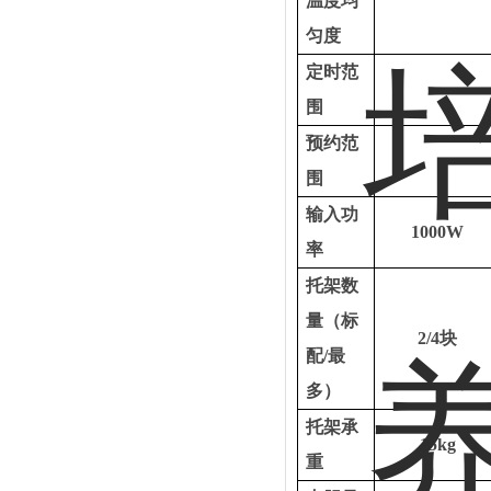
温度均
匀度
定时范
围
预约范
围
输入功
1000W
率
托架数
量（标
2/4块
配
/最
多）
托架承
15kg
重