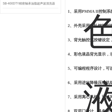
SB-400DTY精密轴承油脂超声波清洗器
1、
采用
PMMA II控
2、
外壳采用冷轧钢板制
3、
背光触控式按键设定
4、
彩色液晶背光显示，
5、
可编程程序设计，可
6、
采用进口降噪压缩机
7、
采用离心风机，通过
8、
双层门设计，具备全