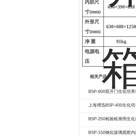
内胆尺
490×390×610
寸
(mm)
外形尺
630×680×125
寸
(mm)
净
重
91kg
电源电
压
相关产品
BSP-800双开门生化培养
上海博迅BSP-400生化
BSP-250检验检测用生
BSP-150钢化玻璃观察