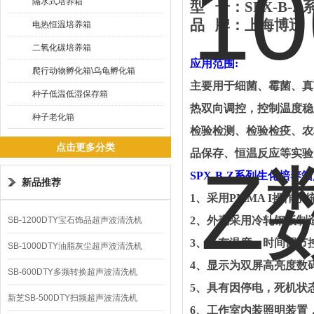
隔水式培养箱
型
号：
SPX-B-Z
品
牌
：
上海
博迅
电热恒温培养箱
二氧化碳培养箱
应用范围
:
爬行动物孵化箱\乌龟孵化箱
主要用于细菌、霉菌、真
种子低温低湿保存箱
热双向调控，控制温度稳
种子老化箱
检验检测、检验检疫、农
点击更多分类
品保存、恒温反应等实验
SPX-B-Z
系列
生化培养箱
新品推荐
1、
采用
PMMA I操作
2、
外壳采用冷轧钢板制
SB-1200DTY宝石饰品超声波清洗机
3、
具有温度、时间调节
SB-1000DTY油脂灰尘超声波清洗机
4、
显示为双屏高亮度数
SB-600DTY多频转换超声波清洗机
5、
具有因停电，死机状
新芝SB-500DTY扫频超声波清洗机
6、
工作室内装照明装置