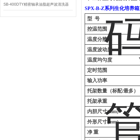
SB-400DTY精密轴承油脂超声波清洗器
SPX-B-Z
系列
生化培养箱
型
号
控温范围
温度分辨率
温度波动度
温度均匀度
定时范围
输入功率
托架数量（标配
/最多）
托架承重
内胆尺寸
(mm)
外形尺寸
(mm)
净
重