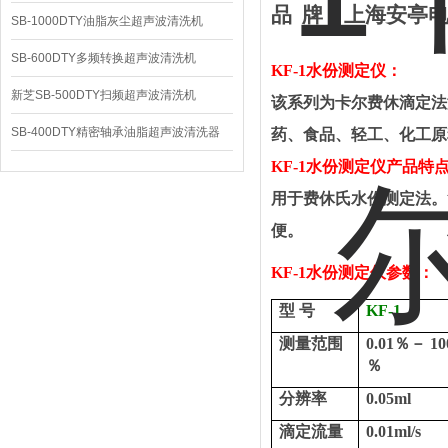
品
牌
：
上海安亭
SB-1000DTY油脂灰尘超声波清洗机
SB-600DTY多频转换超声波清洗机
KF-1
水份测定仪
：
新芝SB-500DTY扫频超声波清洗机
该系列为卡尔费休滴定法
SB-400DTY精密轴承油脂超声波清洗器
药、食品、轻工、化工原
KF-1
水份测定仪
产品特
用于费休氏水份测定法。
便。
KF-1
水份测定仪参数
：
型
号
KF-1
测量范围
0.0
1
％－
10
％
分辨率
0.05ml
滴定流量
0.01ml/s