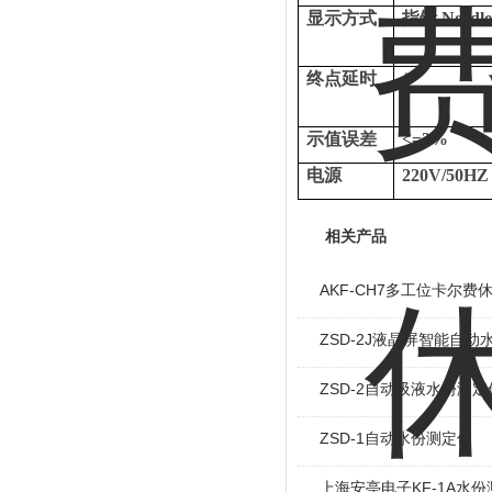
显示方式
指针
Needle
终点延时
/
示值误差
<=3%
电源
220V/50HZ
相关产品
AKF-CH7多工位卡尔费
ZSD-2J液晶屏智能自动
ZSD-2自动吸液水份测定
ZSD-1自动水份测定仪
上海安亭电子KF-1A水