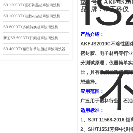
型
号：
AKF-IS20
SB-1200DTY宝石饰品超声波清洗机
品
牌：禾工科仪
SB-1000DTY油脂灰尘超声波清洗机
SB-600DTY多频转换超声波清洗机
产品介绍：
新芝SB-500DTY扫频超声波清洗机
AKF-IS2019C
不溶性固
SB-400DTY精密轴承油脂超声波清洗器
密封胶、电子材料等行业
分测试原理，仪器简单实
比，具有数据检测精度高
想选择。
应用范围
：
广泛用于塑料行业、石油
适用标准
：
1
、
SJ/T 11568-2016
锂
2
、
SH/T1551
芳烃中溴