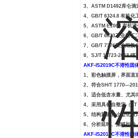
3
、
ASTM D1492
库仑滴
4
、
GB/T 6324.8
有机化
5
、
ASTM E1064
有机液
6
、
GB/T 6023
工业用丁
7
、
GB/T 7376
工业用氟
8
、
SJ/T 11723-2018
锂
AKF-IS2019C
不溶性固
1
、
彩色触摸屏，界面直
2
、
符合
SH/T 1770—201
3
、
适合低含水量、尤其
4
、
采用具备自整定（
AT
5
、
结构紧凑且小型化设
6
、
分析延时、漂移扣除
AKF-IS2019C
不溶性固