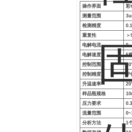
操作界面
彩
测量范围
3u
检测精度
0.
重复性
＞
电解电流
0
电解速度
5
控制范围
4
控制精度
炉
升温速率
20
样品瓶规格
10
压力要求
0.
流量范围
0~
分析方法
1