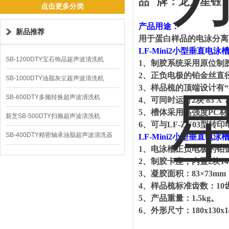
品
牌：
龙方星钰
点击更多分类
产品用途：
新品推荐
用于蛋白样品的电泳分离
LF-Mini
2
小型垂直电泳
SB-1200DTY宝石饰品超声波清洗机
1
、制胶系统采用原位制
2
、正负电极的铂金丝直
SB-1000DTY油脂灰尘超声波清洗机
3
、样品梳的顶端设计有
SB-600DTY多频转换超声波清洗机
4
、可同时运行
2
块
83 X 
5
、槽体采用高强度
PC
材
新芝SB-500DTY扫频超声波清洗机
6
、可与
LF-ZY03
型转印
SB-400DTY精密轴承油脂超声波清洗器
LF-Mini
2
小型垂直电泳
1
、电泳槽正负电极的铂
2
、制胶卡座，内置
2
块
1
3
、凝胶面积：
83
×
73mm
4
、样品梳标准齿数：
10
5
、产品重量：
1.5kg
。
6
、外形尺寸：
180x130x