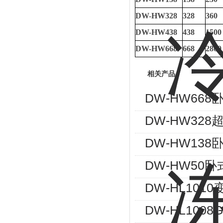
DW-HW328
328
360
DW-HW438
438
1500
DW-HW668
668
2800
相关产品
DW-HW66
DW-HW32
DW-HW13
DW-HW50
DW-HL10
DW-HL10