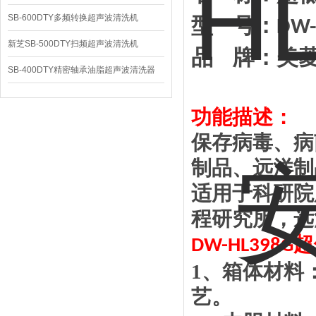
SB-600DTY多频转换超声波清洗机
型
号：
DW-
新芝SB-500DTY扫频超声波清洗机
品
牌：美
SB-400DTY精密轴承油脂超声波清洗器
功能描述：
保存病毒、病
制品、远洋制
适用于科研院
程研究所，远
超
DW-
HL398G
1
、箱体材料
艺。