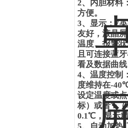
2
、内胆材料
方便。
3
、显示：
7
英
友好，液晶屏
温度、报警状
且可连接蓝牙
看及数据曲线
4
、温度控制
度维持在
-40
设定温度或点
标）或者℉（
0.1
℃，显示
5
、自动加热