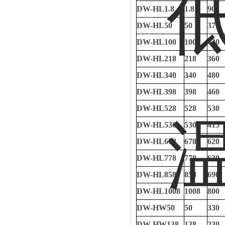
DW-HL1.8
1.8
90
DW-HL50
50
370
DW-HL100
100
430
DW-HL218
218
360
DW-HL340
340
480
DW-HL398
398
460
DW-HL528
528
530
DW-HL530
530
415
DW-HL678
678
620
DW-HL778
778
630
DW-HL858
858
690
DW-HL1008
1008
800
DW-HW50
50
330
DW-HW138
138
230