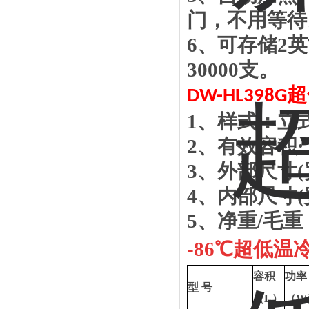
门，不用等待
6
、可存储
2
英
30000
支。
超
DW-
HL398G
1
、样式：立
2
、有效容积
:
3
、外部尺寸
(
4
、内部尺寸
(
5
、净重
/
毛重
-
86
℃
超低温
容积
功率
型
号
（
L
）
（
W