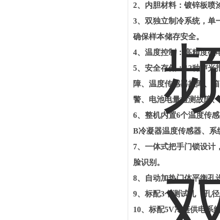
2
、内胆材料：镀锌板喷
3
、双独立制冷系统，单
确保样本储存安全。
4
、温度控制：高精度微
5
、安全存储：
12
种声光
障、温度传感器故障、箱
警、电池电量检测故障、
6
、整机内置
6
个温度传感
B
冷凝器温度传感器、系
7
、一体式把手门锁设计
脸识别。
8
、自动加热门体平衡孔
9
、标配
3
个测试孔（孔径
10
、标配
5V
冷链供电系