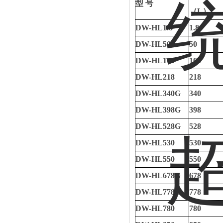
型
号
（
L
）
DW-HL1.8
1.8
DW-HL50
50
DW-HL100
100
DW-HL218
218
DW-HL340G
340
DW-HL398G
398
DW-HL528G
528
DW-HL530
530
DW-HL550
550
DW-HL678G
678
DW-HL778G
778
DW-HL780
780