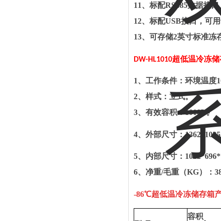
11
、标配
RS485
数据接口
12
、标配
USB
接口，可用
13
、可存储
2
英寸标准冻
超低温冷冻储
DW-
HL1010
1
、工作条件：环境温度
1
2
、样式：立式。
3
、有效容积：
1010L
。
4
、外部尺寸：
1362*1025
5
、内部尺寸：
1022*696
6
、净重
/
毛重（
KG
）：
3
-
86
℃
超低温冷冻储存箱
容积