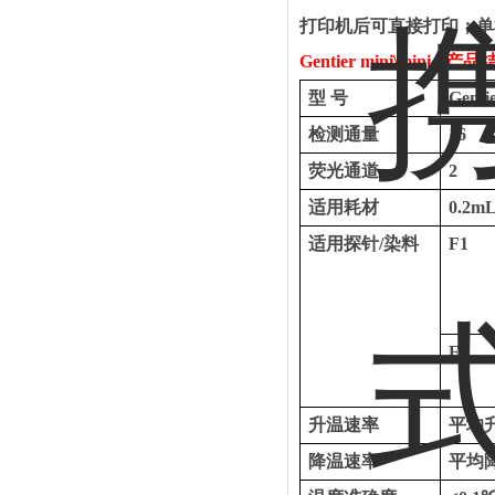
打印机后可直接打印；单
Gentier mini
\
mini+
产品
型
号
Genti
检测通量
16
荧光通道
2
适用耗材
0.2
适用探针
/染料
F1
F2
升温速率
平均
降温速率
平均