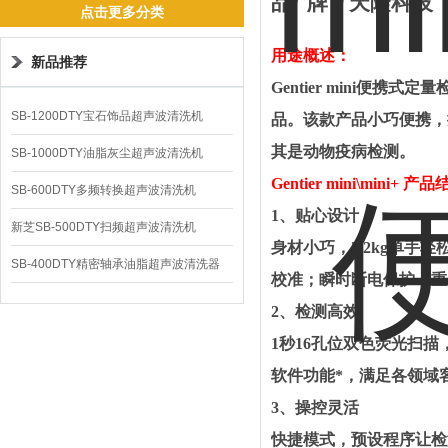
品
牌：
天隆科技
点击更多分类
用途概述
：
新品推荐
Gentier mini
SB-1200DTY宝石饰品超声波清洗机
品。该款产品小巧便携，
其是动物疫病检测
。
SB-1000DTY油脂灰尘超声波清洗机
Gentier mini
\
mini+
产品
SB-600DTY多频转换超声波清洗机
1、贴心设计
新芝SB-500DTY扫频超声波清洗机
身材小巧，
3.2kg单
SB-400DTY精密轴承油脂超声波清洗器
校准；瞬时断电保护，重
2、检测高效
1秒16孔位双色荧光扫
软件功能*，满足各领域
3、操控灵活
快捷模式，预设程序让检