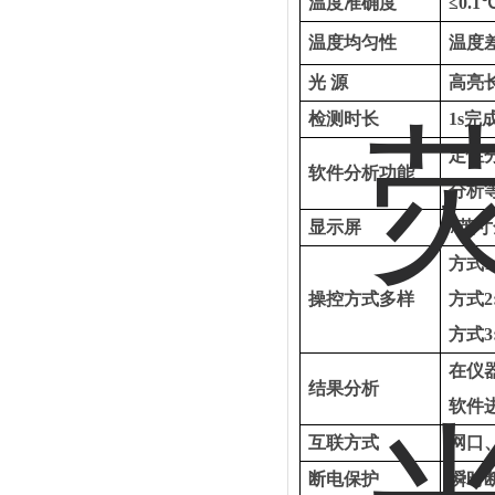
温度准确度
≤0.1
温度均匀性
温度
光
源
高亮
检测时长
1s
定性
软件分析功能
分析
显示屏
7英
方式
操控方式多样
方式
方式
在仪
结果分析
软件
互联方式
网口
断电保护
瞬时