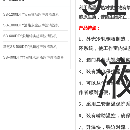
利用高温干热对微生物有
SB-1200DTY宝石饰品超声波清洗机
胞原生质，使微生物死亡
SB-1000DTY油脂灰尘超声波清洗机
产品特点：
SB-600DTY多频转换超声波清洗机
1、
外壳冷轧钢板制造
新芝SB-500DTY扫频超声波清洗机
环系统，使工作室内温
SB-400DTY精密轴承油脂超声波清洗器
2、
箱门具备大视角观
3、
装有漏电保护器
，
4、
可以从仪表设置实
作者感到方便。
5、
采用二套超温保护
6、
装有辅助温控，确
7、
升温快，强迫对流