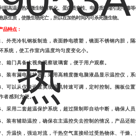
利用高温干热对微生物有氧化、蛋白质变性、电介质浓缩引起中毒等
胞原生质，使微生物死亡，所以在加热时间内可杀死微生物。
产品特点：
1、
外壳冷轧钢板制造，表面静电喷塑，镜面不锈钢
内胆
，隔
环系统，使工作室内温度均匀度变化小。
2、
箱门具备大视角观察玻璃窗，便于用户观察。
3、
装有漏电保护器
，采用
高精度微电脑液晶显示温控仪，系
4、
可以从仪表设置实现风机转速可调，定时控制。搁板位置
作者感到方便。
5、
采用二套超温保护系统，超过限制即自动中断
，确保人员
6、
装有辅助温控，确保在主温控失去控制的情况，产品还能
7、
升温快，强迫对流，干热空气直接经过受热物体、干燥、