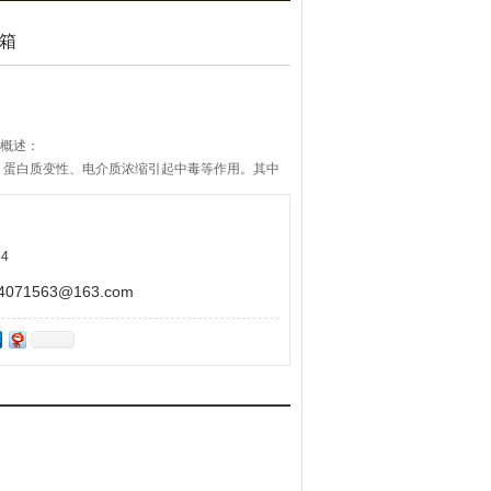
毒箱
途概述：
、蛋白质变性、电介质浓缩引起中毒等作用。其中
原生质，使微生物死亡，所以在加热时间内可杀死
4
71563@163.com