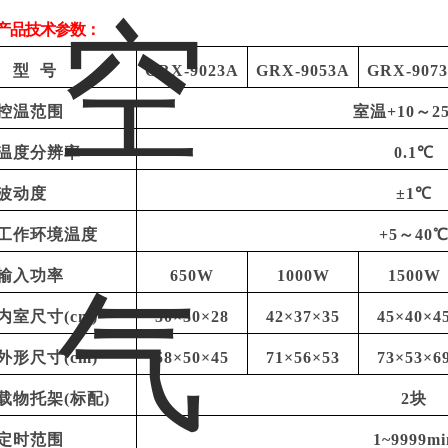
产品技术参数：
型
号
GRX-9023A
GRX-9053A
GRX-907
控温范围
室温
+10～2
温度分辨率
0.1℃
波动度
±1℃
工作环境温度
+5～40
输入功率
650W
1000W
1500W
内室尺寸
(cm)
30×30×28
42×37×35
45×40×4
外形尺寸
(cm)
58×50×45
71×56×53
73×53×6
载物托架
(标配)
2块
定时范围
1~9999mi