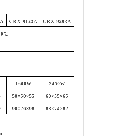
3A
GRX-9123A
GRX-9203A
50℃
℃
1600W
2450W
5
50×50×55
60×55×65
9
90×76×98
88×74×82
n