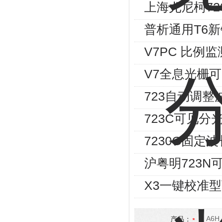
上海尤尼柯72
普析通用T6
V7PC 比例
V7全息光栅
723自动调
723C可见分
7230G固定
沪粤明723N
X3一键校准
产品：