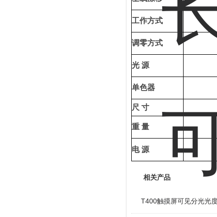
工作方式
调零方式
光
源
单色器
尺
寸
重
量
电
源
相关产品
T400触摸屏可见分光光