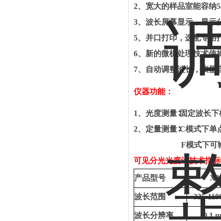
2
、宽大的样品室能容纳
5
3
、波长屏幕显示，显示
5
、并口打印，选配专用
6
、新的微机处理技术使
7
、自动调整波长，仪器
仪器功能：
1、光度测量∶固定波长
2、定量测量∶C模式下单
F模式下可
可见分光光度计技术指标
产品型号
X3
波长范围
325-110
波长分辨率
0.1 