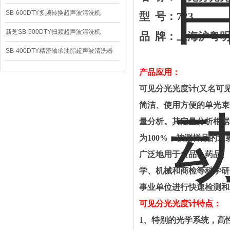
SB-600DTY多频转换超声波清洗机
型
号：
723
新芝SB-500DTY扫频超声波清洗机
品
牌
：上海
沪粤
SB-400DTY精密轴承油脂超声波清洗器
产品应用：
可见分光光度计
(又名可
简洁、使用方便的单光束
量分析。其定量分析根据
为100%，被测样品的透
广泛地用于
食品、药品、
学、机械
和商检
等科学研
事业单位进行快速检测和
可见分光光度计
特点
：
1
、特别的光学系统，高