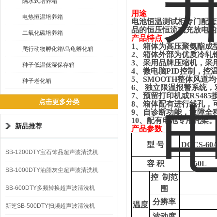
隔水式培养箱
用途
电热恒温培养箱
电池恒温测试柜专门配套
品的恒压恒流或充放电的
二氧化碳培养箱
产品特点
1、
箱体为高压聚氨酯成
爬行动物孵化箱\乌龟孵化箱
2、箱体外部为优质冷轧
3、采用品牌压缩机，采
种子低温低湿保存箱
4、微电脑PID控制，控
5、SMOOTH整体风道
种子老化箱
6、 独立限温报警系统，
7、预留打印机或RS4
点击更多分类
8、箱体配有进行线孔，
9、自诊断功能，故障全
10、配有电池专用托架。
新品推荐
产品参数
型
号
DCCS-60
SB-1200DTY宝石饰品超声波清洗机
容
积
60L
SB-1000DTY油脂灰尘超声波清洗机
控 制范
SB-600DTY多频转换超声波清洗机
围
分辨率
温度
新芝SB-500DTY扫频超声波清洗机
波动度