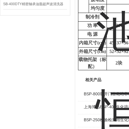
SB-400DTY精密轴承油脂超声波清洗器
均匀度
制冷剂
功
率
174W
电
源
内箱尺寸
(cm)
45×37×36
外箱尺寸
(cm)
52×52×92
载物托架（标
2块
配）
相关产品
BSP-800双开门生化培养
上海博迅BSP-400生化
BSP-250检验检测用生