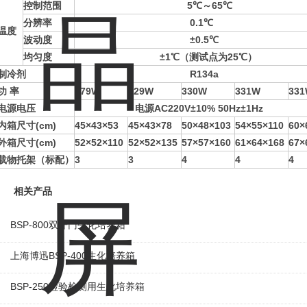
控制范围
5℃～65℃
分辨率
0.1℃
温度
波动度
±0.5℃
均匀度
±1℃（测试点为25℃）
制冷剂
R134a
功 率
179W
329W
330W
331W
33
电源电压
电源AC220V±10% 50Hz±1Hz
内箱尺寸(cm)
45×43×53
45×43×78
50×48×103
54×55×110
60×
外箱尺寸(cm)
52×52×110
52×52×135
57×57×160
61×64×168
67×
载物托架（标配）
3
3
4
4
4
相关产品
BSP-800双开门生化培养箱
上海博迅BSP-400生化培养箱
BSP-250检验检测用生化培养箱