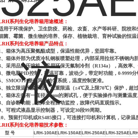
LRH系列生化培养箱
用途概述：
适用于环境保护、卫生防疫、药检、农畜、水产等科研、院校和
细菌、霉菌、微生物的培养、保存、植物栽培、育种试验的恒温
LRH系列生化培养箱
产品特点：
1、箱体为高压聚氨酯成型，保温性能优异，坚固牢靠。
2、箱体外部为优质冷轧钢板喷塑处理，内部采用拉丝不锈钢内
3、采用品牌压缩机，采用环保无氟制冷剂（R134a），高效率
4、微电脑PID控制，控温可靠，波动少，带定时功能，0-9999
5、SMOOTH整体风道均匀系统，温度控制更准。
6、独立限温报警系统，双重限温（±4℃及上限70℃）保护，超
7
、箱体左侧有一直径30mm的测试孔，便于实验操作与测量温度
8
、自诊断功能，故障全程自动监控，故障代码直观指示。
9、可程式液晶显示控制器，可设定30段99周期。
10
、预留打印机或RS485接口，可连接打印机和计算机，记录温
LRH系列生化培养箱
技术参数：
型 号
LRH-100AE
LRH-150AE
LRH-250AE
LRH-325AE
LRH