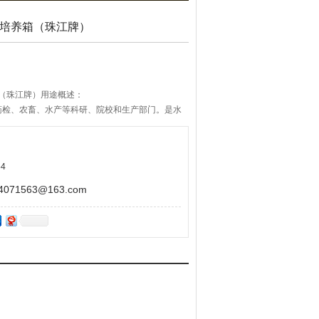
生化培养箱（珠江牌）
养箱（珠江牌）用途概述：
药检、农畜、水产等科研、院校和生产部门。是水
菌、微生物的培养、保存、植物栽培、育种试验的
4
71563@163.com