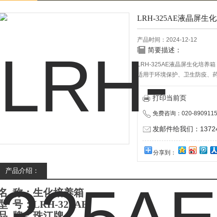
LRH-325AE液晶屏
产品时间：2024-12-12
简要描述：
LRH-325AE液晶屏生化培
适用于环境保护、卫生防疫、
体分析和BOD测定，细菌、霉
恒温设备。
打印当前页
免费咨询：020-8909115
发邮件给我们：137240
分享到：
产品介绍：
名 称：
生化培养箱
型 号：
L
RH-325
AE
品 牌：珠江牌