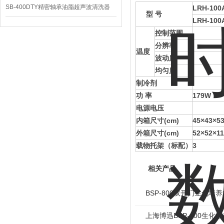
SB-400DTY精密轴承油脂超声波清洗器
LRH-100
型 号
LRH-100
控制范围
5
分辨率
0
温度
波动度
±
均匀度
±1
制冷剂
R
功 率
179W
电源电压
电源AC
内箱尺寸(cm)
45×43×5
外箱尺寸(cm)
52×52×1
载物托架（标配）
3
相关产品
BSP-800双开门生化培养
上海博迅BSP-400生化