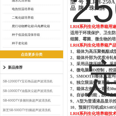
隔水式培养箱
型 号：
L
RH-2
50
A
品 牌：珠江牌
电热恒温培养箱
二氧化碳培养箱
爬行动物孵化箱\乌龟孵化箱
LRH系列生化培养箱
用
适用于环境保护、卫生防
种子低温低湿保存箱
细菌、霉菌、微生物的培
种子老化箱
LRH系列生化培养箱
产
1、箱体为高压聚氨酯成
点击更多分类
2、箱体外部为优质冷轧
3、采用品牌压缩机，采
新品推荐
4、微电脑PID控制，控
5、SMOOTH整体风道
SB-1200DTY宝石饰品超声波清洗机
6、独立限温报警系统，
7
、箱体左侧有一直径30
SB-1000DTY油脂灰尘超声波清洗机
8
、自诊断功能，故障全
SB-600DTY多频转换超声波清洗机
9、A型为普通液晶显示控
10
、预留打印机或RS4
新芝SB-500DTY扫频超声波清洗机
LRH系列生化培养箱
技