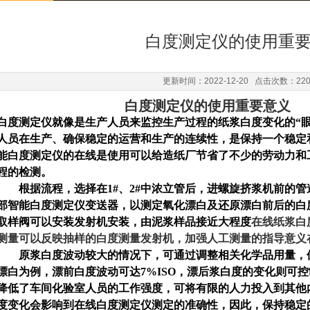
白度测定仪的使用重
更新时间：2022-12-20 点击次数：22
白度测定仪的使用重要意义
白度测定仪
就像是生产人员来监控生产过程的纸浆白度变化的“
人员在生产、确保稳定的运营和生产的连续性，是保持一个稳定
能白度测定仪的在线是使用可以给造纸厂节省了不少的劳动力和
程的检测。
根据流程，选择在1#、2#中浓立管后，进螺旋挤浆机前的管
部智能白度测定仪变送器，以测定氧化漂白及还原漂白前后的白
取样阀可以安装发射机安装，由泥浆样品接近大程度
在线纸浆白
测量可以反映抽样的白度测量发射机，加强人工测量的指导意义
原浆白度波动较大的情况下，可通过调整相关化学品用量，保证成
漂白为例，漂前白度波动可达7%ISO，漂后浆白度的变化则可控制
降低了车间化验室人员的工作强度，可将有限的人力投入到其他
度变化会影响到在线白度测定仪测定的准确性，因此，保持稳定