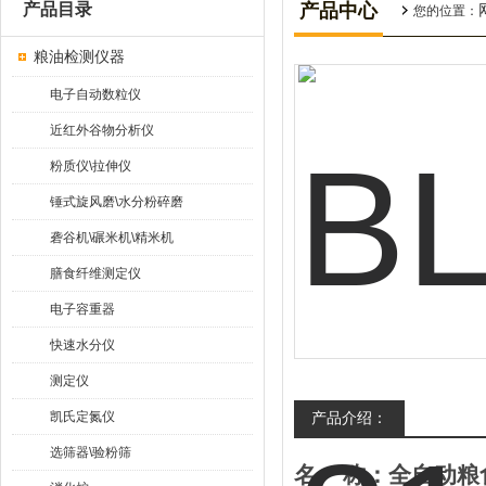
产品目录
产品中心
您的位置：
粮油检测仪器
电子自动数粒仪
近红外谷物分析仪
粉质仪\拉伸仪
锤式旋风磨\水分粉碎磨
砻谷机\碾米机\精米机
膳食纤维测定仪
电子容重器
快速水分仪
测定仪
凯氏定氮仪
产品介绍：
选筛器\验粉筛
名
称：
全自动粮