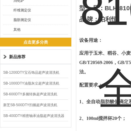
消化炉
型
号：
BLH-810
纤维测定仪
品
牌
：
伯利恒
脂肪测定仪
其他
设备用途：
点击更多分类
应用于玉米、稻谷、小麦
新品推荐
GB/T20569-2006，G
法。
SB-1200DTY宝石饰品超声波清洗机
SB-1000DTY油脂灰尘超声波清洗机
配置要求：
SB-600DTY多频转换超声波清洗机
1、
全自动脂肪酸值滴定
新芝SB-500DTY扫频超声波清洗机
SB-400DTY精密轴承油脂超声波清洗器
2、
100ml搅拌杯20个；