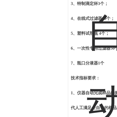
3、
特制滴定杯
3个；
4、
在线式过滤器
20个；
5、
塑料试剂瓶
4个；
6、
一次性专用过滤器
50
7、
瓶口分液器
1个
技术
指标
要求：
1、仪器自动完成样品的
代人工满足全自化的样品