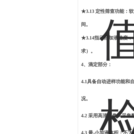
★3.13
定性筛查功能：软
间。
★3.1
4
指示剂加液速度：
求）。
4、滴定部分：
4.1具备自动进样功能
况。
4.2
采用高清摄像头采集
4.3
最
-
小加液体积：不大