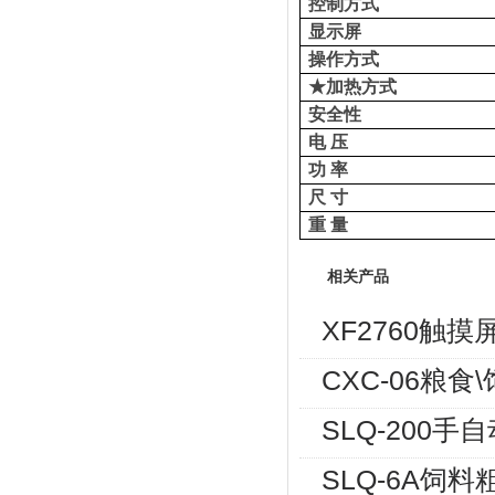
控制方式
显示屏
操作方式
★加热方式
安全性
电
压
功
率
尺
寸
重
量
相关产品
XF2760触
CXC-06粮
SLQ-200
SLQ-6A饲