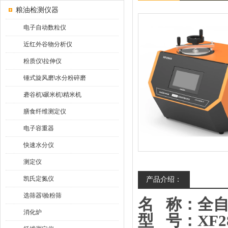
粮油检测仪器
电子自动数粒仪
近红外谷物分析仪
粉质仪\拉伸仪
锤式旋风磨\水分粉碎磨
砻谷机\碾米机\精米机
膳食纤维测定仪
电子容重器
快速水分仪
测定仪
凯氏定氮仪
产品介绍：
选筛器\验粉筛
名
称：全
消化炉
型
号：
XF2