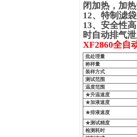
闭加热，加热
12、
特制滤袋
13、
安全性高
时自动排气泄
XF
2
860
全自
批处理量
称
样量
装样方式
测试范围
温度范围
★升温速度
★加液速度
★排液速度
★测试精度
检测耗时