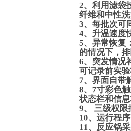
2、
利用滤袋
纤维和中性洗
3、
每批次可
4、
升温速度快
5、
异常恢复
的情况下，排
6、
突发情况
可记录前实验
7、
界面自带
8、
7寸彩色
状态栏和信息
9、
三级权限
10、
运行程序
11、
反应锅采