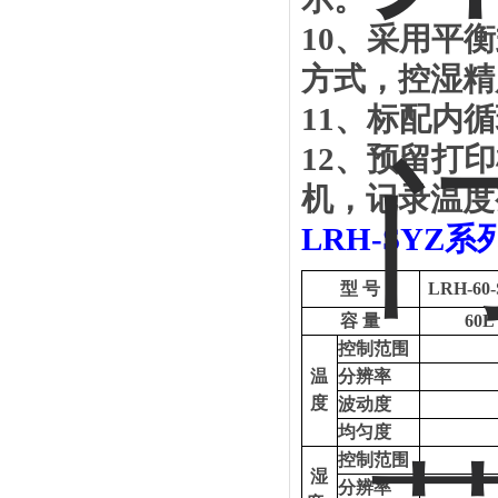
1
0
、采用平衡
方式，控湿精
1
1
、标配内循
12
、
预留打印
机，记录温度
LRH-SYZ
系
型
号
LRH-60
容
量
60L
控制范围
温
分辨率
度
波动度
均匀度
控制范围
湿
分辨率