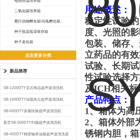
电热恒温培养箱
用途概述：
二氧化碳培养箱
稳定性试验的
爬行动物孵化箱\乌龟孵化箱
度、光照的影
种子低温低湿保存箱
包装、储存、
种子老化箱
立药品的有效
点击更多分类
试验、长期试
新品推荐
性试验选择方
及
ICH
相关标
SB-1200DTY宝石饰品超声波清洗机
产品特点：
SB-1000DTY油脂灰尘超声波清洗机
1
、箱体为高
SB-600DTY多频转换超声波清洗机
2
、箱体外部
新芝SB-500DTY扫频超声波清洗机
锈钢内胆，箱
SB-400DTY精密轴承油脂超声波清洗器