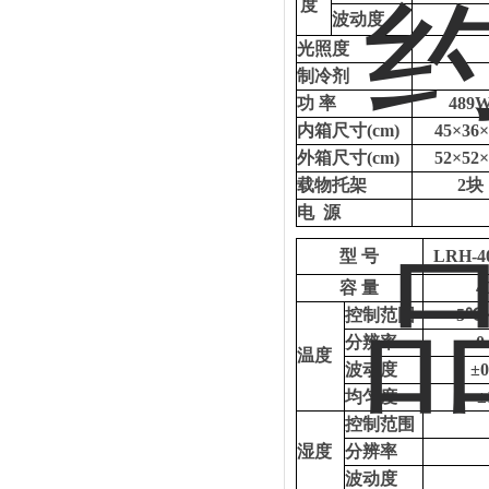
度
波动度
光照度
制冷剂
功
率
489
内箱尺寸
(cm)
45×36×
外箱尺寸
(cm)
52×52×
载物托架
2块
电
源
型
号
LRH-4
容
量
4
控制范围
5
℃
分辨率
0
温度
波动度
±
均匀度
控制范围
湿度
分辨率
波动度