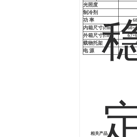
光照度
制冷剂
功
率
6
内箱尺寸
(cm)
60×
外箱尺寸
(cm)
67×
载物托架
电
源
相关产品