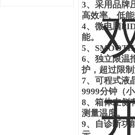
3
、采用品牌
高效率、低能
4
、微电脑
PI
能。
5
、
SMOOTH
6
、独立限温
护，超过限制
7
、可程式液
9999
分钟（小
8
、箱体左侧
测量温度。
9
、自诊断功
示。