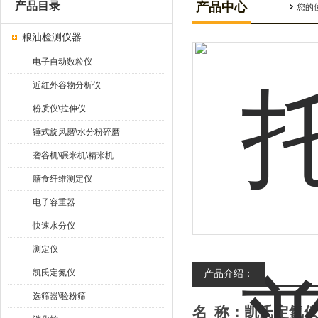
产品目录
产品中心
您的
粮油检测仪器
电子自动数粒仪
近红外谷物分析仪
粉质仪\拉伸仪
锤式旋风磨\水分粉碎磨
砻谷机\碾米机\精米机
膳食纤维测定仪
电子容重器
快速水分仪
测定仪
凯氏定氮仪
产品介绍：
选筛器\验粉筛
名
称：凯氏定氮