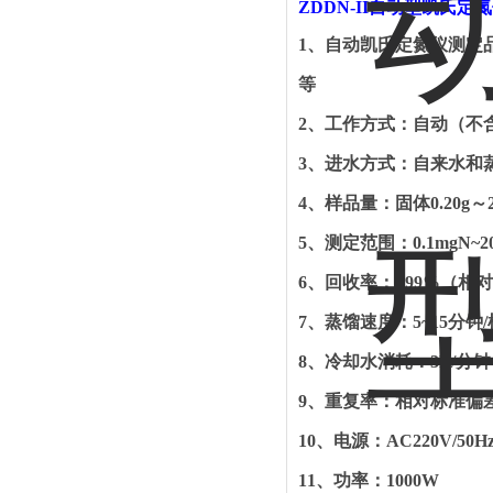
ZDDN-II
自动型凯氏定氮
1
、
自动凯氏定氮仪测定
等
2
、
工作方式：自动（不
3
、
进水方式：自来水和
4
、
样品量：固体
0.20g
～
5
、
测定范围：
0.1mgN~2
6
、
回收率：
≥99%
（相对
7
、
蒸馏速度：
5~15
分钟
/
8
、
冷却水消耗：
3L/
分钟
9
、
重复率：相对标准偏
10
、
电源：
AC220V/50H
11
、
功率：
1000W