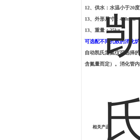
12
、
供水：水温小于
20
度
13
、
外形尺寸：
430mm×
13
、
重量：
25kg
可选配不同孔数的消化炉
自动凯氏定氮仪可选择的
含氮量而定）。消化管内
相关产品