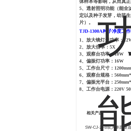
体样本等影响，从而真正
5
、透射照明功能（能全
定以及种子发芽，幼苗生
片）。
TJD-1300A
种子净度工作
1
、
放大镜灯光功率：
12
2
、
放大倍率：
5X
3
、
观察台功率：
18W
4
、
偏振灯功率：
16W
5
、
工作台尺寸：
1200m
6
、
观察台规格：
560mm
7
、
偏振光平台：
250mm
8
、
工作台电源：
220V 5
相关产品
SW-CJ-2FB双人单面