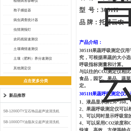
植物病害诊断仪
型
号：
3051H
孢子捕捉器
病虫调查统计器
品
牌：托普云农
虫情测报灯
农药残留速测仪
产品介绍：
土壤墒情速测仪
3051H
果蔬呼吸测定仪用
究，可根据果蔬的大小选
土壤（肥料）养分速测仪
呼吸指标测量和计算。
其他测定仪
与以往的
CO2
测定仪相比
食品，园艺、果品、蔬菜
点击更多分类
定。
3051H
果蔬呼吸测定仪产
新品推荐
1
、液晶显示屏
256*160
。
2
、果蔬呼吸测定仪可以
SB-1200DTY宝石饰品超声波清洗机
3
、可以同时显示呼吸室
SB-1000DTY油脂灰尘超声波清洗机
4
、可以采用
CO2
浓度和
快速、高效、方便等特点