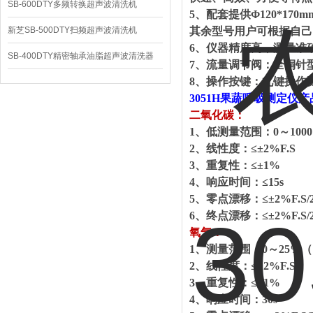
SB-600DTY多频转换超声波清洗机
5
、配套提供
Φ120*170m
新芝SB-500DTY扫频超声波清洗机
其余型号用户可根据自己
6
、仪器精度高，测量准
SB-400DTY精密轴承油脂超声波清洗器
7
、流量调节阀：全铜针
8
、操作按键：九键操作
3051H
果蔬呼吸测定仪产
二氧化碳：
1
、低测量范围：
0
～
1000
2
、线性度：
≤±2%F.S
3
、重复性：
≤±1%
4
、响应时间：
≤15s
5
、零点漂移：
≤±2%F.S/
6
、终点漂移：
≤±2%F.S/
氧气：
1
、测量范围：
0
～
25%
（
2
、线性度：
≤±2%F.S
3
、重复性：
≤±1%
4
、响应时间：
30s