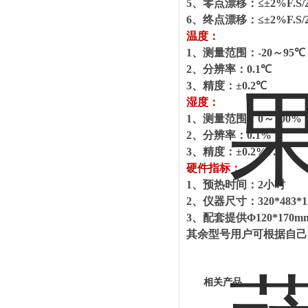
5
、零点漂移：
≤±2%F.S/
6
、终点漂移：
≤±2%F.S/
温度：
1
、
测量范围：
-20
～
95℃
2
、
分辨率：
0.1℃
3
、
精度：
±0.2℃
湿度：
1
、
测量范围：
0
～
100%
2
、
分辨率：
0.1%
3
、
精度：
±0.2%F.S
硬件指标：
1
、预热时间：
2
小时
2
、仪器尺寸：
320*483*
3
、配套提供
Φ120*170m
其余型号用户可根据自己
相关产品