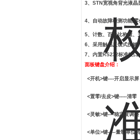
3
、
STN
宽视角背光液晶
4
、
自动故障检测功能
,
零
5
、计数、百分比称重、
6
、采用触感反馈式按鍵
7
、内置
RS232
标准接口
面板键盘介绍：
<
开机
>
键
----
开启显示屏
<
置
零
/
去皮
>
键
-----
清零
<
灵敏
>
键
----
稳定度调整
<
单位
>
键
-----
量制单位