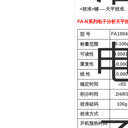
<
校准
>
键
-----
天平校准
FA
-N
系列电子分析天平
FA1004
型
号
0-100
称量范围
可读性
0.
000
1
重复性
±
0.
000
线
性
±
0.
000
稳定时间
≤
6S
积分
时间
2/4/8
校准
砝码
100g
校准
方式
开机预热时间