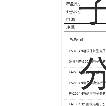
秤盘尺寸
外形尺寸
电
源
净
重
相关产品
FA3104N超载保护型电
沪粤明FA3004N电子分
FA2204N百分比称重电
FA2104N电子精密分析
FA2004N液晶屏电子分
FA1004N外部校准电子