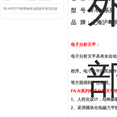
SB-400DTY精密轴承油脂超声波清洗器
型
号：
FA
-N系列
品
牌
：
上海
沪粤
电子分析天平
：
电子分析天平
具有全自动
程序。电子天平以其操作
等方面得到广泛应用。
FA
-N
系列电子分析天平
1
、
人性化设计，结构新
2
、采用模块化电磁力平