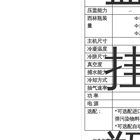
压盖能力
--
西林瓶装
Ф
量
Ф
Ф
主机尺寸
冷凝温度
冷阱尺寸
真空度
捕水能力
冷却方式
抽气速率
功
率
电
源
选配：
*可选配进
弹污染物料
*可选配自