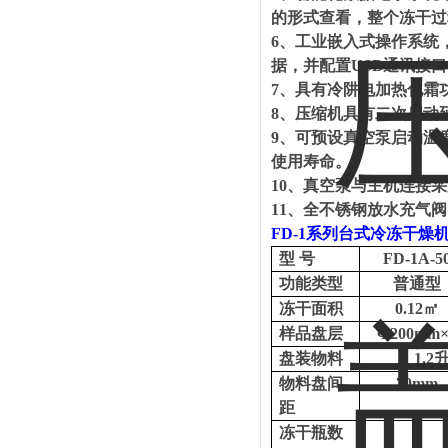
的形式查看，整个冻干过
6、
工业嵌入式操作系统
据，并配置USB通讯接
7、
具有冷阱电加热化霜
8、
压缩机具有二次启动
9、
可预设真空泵启动温
使用寿命。
10、
真空泵与主机连接采
11、
全不锈钢放水充气阀
FD
-1
系列台式冷冻干燥
型
号
FD-1A-5
功能类型
普通型
冻干面积
0.12㎡
样品盘层
Φ200mm×
盘装物料
1.2
物料盘间
70mm
距
冻干瓶数
--