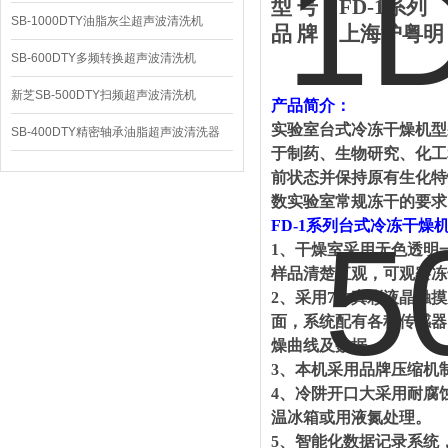
型
号：
FD-1
系列
SB-1000DTY油脂灰尘超声波清洗机
品
牌：上海沪粤明
SB-600DTY多频转换超声波清洗机
新芝SB-500DTY扫频超声波清洗机
产品简介：
实验室台式冷冻干燥机型
SB-400DTY精密轴承油脂超声波清洗器
于制药、生物研究、化工
前状态并保持原有生化特
数实验室常规冻干的要求
FD
-1
系列台式冷冻干燥
1、
干燥室采用无色透明
样品清楚直观，可观察冻
2、
采用
7寸真彩液晶触摸
面，系统配有各种传感器
燥曲线及数据
。
3、
本机采用品牌压缩机
4、
冷阱开口大采用耐腐
温冰箱或用液氮处理。
5、
智能化数据记录系统