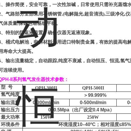
1
、
操作简便，安全可靠，一次性加碱，日常使用只需补充蒸馏
2
、
气路部分全部采用不锈钢管
,(
电解拋光
,
超音清洗
),
三级净化
,
仪
气体质量
,
保证色谱基线平稳。
3
、
特别的防返液装置，确保仪器无返液现象。
4
、
桶式电解池，电解材料选用进口特制贵金属，有效的提高电
用寿命大大提高。
5
、
输出流量稳定，自动跟踪
,
纯度不衰减，自动恒压、恒流
,
氢气
可连续使用。
QPH-II
系列
氢气发生器
技术参数：
型
号
QPH-300II
QPH-500II
氢
气纯度
＞
99.99
9
%
输出流量
0
-
300ml/min
0
-5
00ml/min
0
输出压力
0–0.5Mpa
（出厂设定
0.4 Mpa
）
最大功率
150W
250W
环境条件
环境湿度
10–40ºC
；相对湿度
≤85%