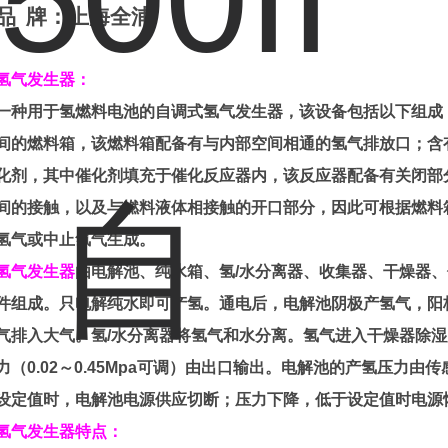
品
牌：上海全浦
氢气发生器：
一种用于
氢燃料电池
的自调式氢气发生器
，
该设备包括以下组成
间的燃料箱，该燃料箱配备有与内部空间相通的氢气排放口；含
化剂
，其中催化剂填充于催化反应器内，该反应器配备有关闭部
间的接触，以及与燃料液体相接触的开口部分，因此可根据燃料
氢气或中止氢气生成。
氢气发生器
由电解池、纯水箱、氢
/
水分离器、收集器、干燥器、
件组成。只电解纯水即可产氢。通电后，电解池阴极产氢气，阳
气排入大气。氢
/
水分离器将氢气和水分离。氢气进入干燥器除湿
力（
0.02
～
0.4
5
Mpa
可调）由出口输出。电解池的产氢压力由传
设定值时，电解池电源供应切断；压力下降，低于设定值时电源
氢气发生器
特点
：