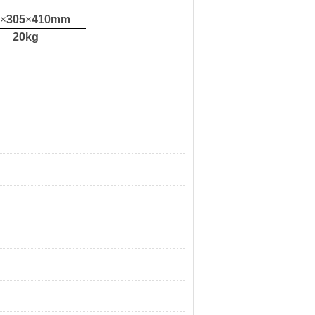
×
305
×
410
mm
20kg