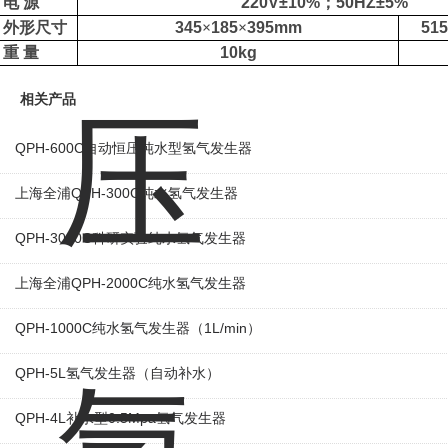
电
源
220V±10%
；
50HZ±5%
外形尺寸
3
45
×
185
×
3
95
mm
515
重
量
10kg
相关产品
QPH-600C自动恒压纯水型氢气发生器
上海全浦QPH-300C纯水氢气发生器
QPH-3000C科研实验纯水氢气发生器
上海全浦QPH-2000C纯水氢气发生器
QPH-1000C纯水氢气发生器（1L/min）
QPH-5L氢气发生器（自动补水）
QPH-4L补水型0.5Mpa氢气发生器