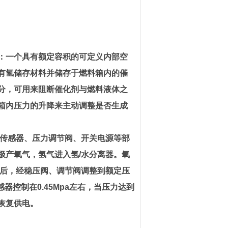
：一个具有额定容积的可定义内部空
有氢储存材料并储存于燃料箱内的
催
分，可用来阻断催化剂与燃料液体之
箱内压力的升降来主动调整是否生成
传感器、压力调节阀、开关电源等部
极产氧气，氢气进入氢
/
水分离器。氧
后，经
稳压阀
、调节阀调整到额定压
感器控制在
0.45Mpa
左右，当压力达到
恢复供电。