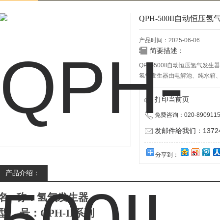
QPH-500II自动恒压
产品时间：2025-06-06
简要描述：
QPH-500II自动恒压氢气发生器
氢气发生器由电解池、纯水箱、
节阀、开关电源等部件组成。
打印当前页
免费咨询：020-8909115
发邮件给我们：137240
分享到：
产品介绍：
名
称：
氢气发生器
型
号：
QP
H-II
系列