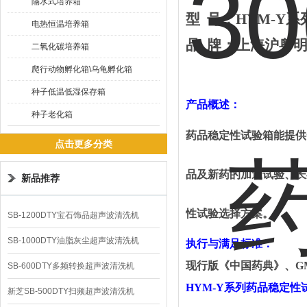
隔水式培养箱
型
号
：
HYM-Y系
电热恒温培养箱
品
牌：
上海
沪
粤
二氧化碳培养箱
爬行动物孵化箱\乌龟孵化箱
种子低温低湿保存箱
产品概述：
种子老化箱
药品稳定性试验箱
能
提供
点击更多分类
品及新药的加速试验、长
新品推荐
性试验选择方案。
SB-1200DTY宝石饰品超声波清洗机
SB-1000DTY油脂灰尘超声波清洗机
执行与满足标准：
现行版《中国药典》、
G
SB-600DTY多频转换超声波清洗机
HYM-Y
系列药品稳定性
新芝SB-500DTY扫频超声波清洗机