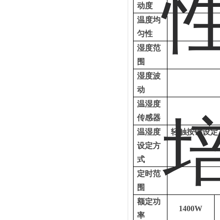
动度
温度均
匀性
湿度范
围
湿度波
动
温湿度
传感器
温湿度
轻触按键设定
设定方
式
定时范
围
额定功
1400W
率