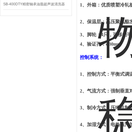
SB-400DTY精密轴承油脂超声波清洗器
1
、
外箱：优质喷塑冷轧
2
、
保温层：高压聚氨酯
3
、
脚轮：
4
只，可移动可
4
、
验证孔：
φ
30mm
控制系统：
1
、
控制方式：平衡式调
2
、
气流方式：强制垂直
3
、
制冷方式：压缩机制
4
、
加湿方式：电热蒸汽