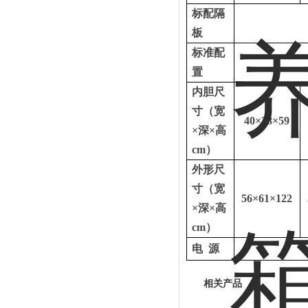
标配隔
板
标准配
置
内胆尺
寸（宽
40
×
38
×
59
×深×高
cm
）
外形尺
寸（宽
56
×
61
×
122
×深×高
cm
）
电
源
相关产品