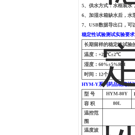
5
、
供水方式：水框装水
6
、
加湿水箱缺水后，水
7
、
USB
数据导出口，可
稳定性试验
测试实验要求
长期留样的稳定性试验
温度：
+25
℃±
2
℃
湿度：
60%
±
5%RH
时间：
12
个月
HYM-Y
系列药品稳定性
HYM-80Y
型
号
80L
容
积
温控范
围
温度波