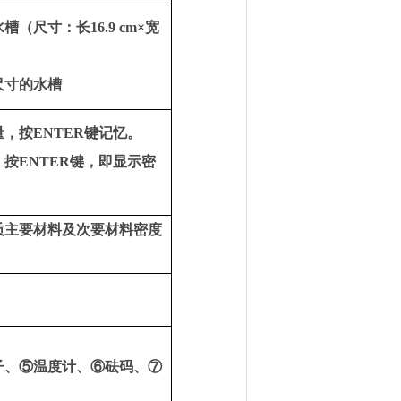
水槽（尺寸：长
16.9 cm
×宽
尺寸的水槽
量，按
ENTER
键记忆。
，按
ENTER
键，即显示密
质主要材料及次要材料密度
子、⑤温度计、⑥砝码、⑦