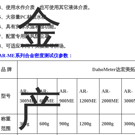
4
、使用水作介质，也可使用其它液体介质。
5
、大容量
PC
材质水槽。
6
、具有实际水温补偿功能。
7
、配置专用防风防尘罩。
8
、可适应车间，实验室等所场。
AR-ME
系列合金密度测试仪参数：
品
牌
DahoMeter
达宏美拓
AR-
AR-
AR-
AR-
AR-
AR-
型号
300ME
600ME
900ME
1200ME
2000ME
300
称重
300g
600g
900g
1200g
2000g
3000
范围