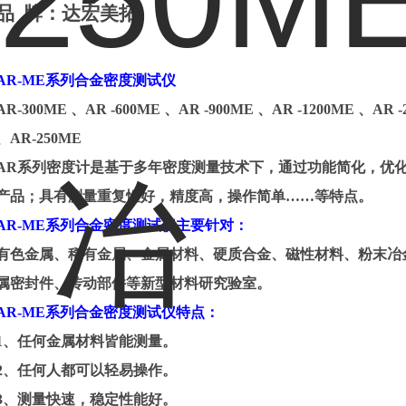
品
牌：
达宏美拓
AR-ME
系列合金密度测试仪
AR-300ME
、
AR -600ME
、
AR -900ME
、
AR -1200ME
、
AR 
、
AR-250ME
AR
系列密度计是基于多年密度测量技术下，通过功能简化，优
产品；具有测量重复性好，精度高，操作简单……等特点。
AR-ME
系列合金密度测试仪主要针对：
有色金属、稀有金属、金属材料、硬质合金、磁性材料、粉末冶
属密封件、传动部件等新型材料研究验室。
AR-ME
系列合金密度测试仪特点：
1
、任何金属材料皆能测量。
2
、任何人都可以轻易操作。
3
、测量快速，稳定性能好。