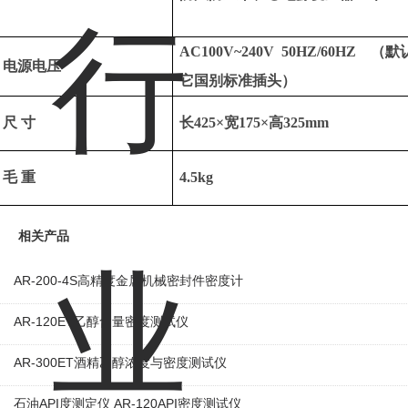
AC100V~240V 50HZ/60HZ
（默
电源电压
它国别标准插头）
尺
寸
长
425
×宽
175
×高
325mm
毛
重
4.5kg
相关产品
AR-200-4S高精度金属机械密封件密度计
AR-120ET乙醇含量密度测试仪
AR-300ET酒精乙醇浓度与密度测试仪
石油API度测定仪 AR-120API密度测试仪