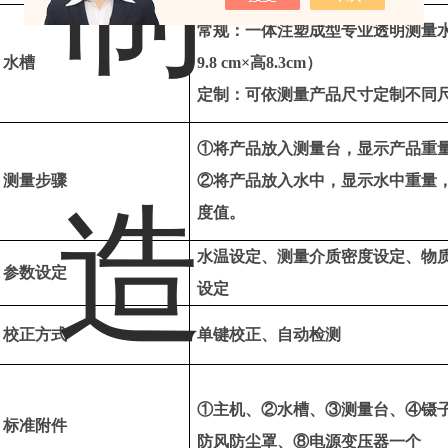
常规：一体注塑成型专业透明测量
水槽
9.8 cm
×高
8.3cm
）
定制：可依测量产品尺寸定制不同
①将产品放入测量台，显示产品重
测量步骤
②将产品放入水中，显示水中重量
度值。
水温设定、测量介质密度设定、物
参数设定
设定
校正方式
单键校正、自动检测
①主机、②水槽、③测量台、④镊
标准附件
防风防尘罩、⑧电源变压器一个