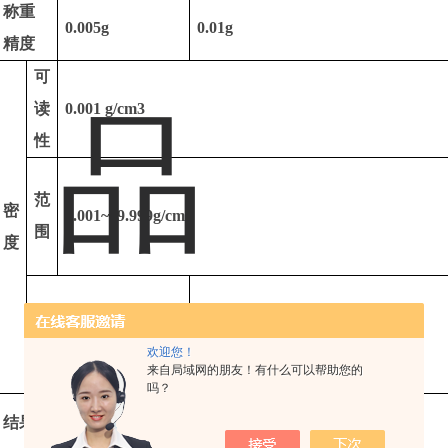
称重
0.005g
0.01g
精度
可
读
0.001 g/cm3
性
范
密
0.001~99.999g/cm3
围
度
测量平台
ABS
注塑成型
欢迎您！
来自局域网的朋友！有什么可以帮助您的
吗？
结果显示
密度、体积