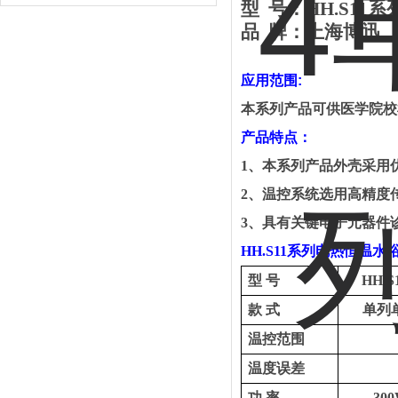
型
号：
HH.S11
系
品
牌：
上海
博迅
应用范围
:
本系列产品可供医学院校
产品特点：
1
、
本系列产品外壳采用
2
、
温控系统选用高精度
3
、
具有关键电子元器件
HH.S11
系列电热恒温水
型
号
HH.S
款
式
单列
温控范围
温度误差
功
率
30