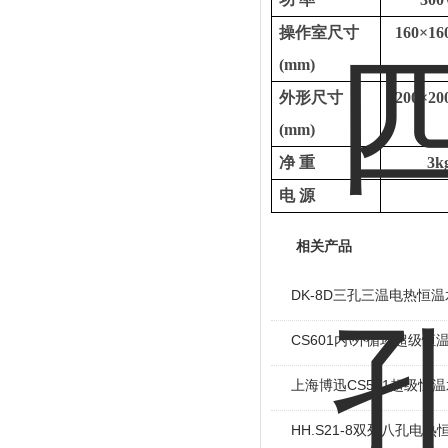
操作室尺寸
160
×
16
(mm)
外形尺寸
200
×
20
(mm)
净
重
3k
电
源
相关产品
DK-8D三孔三温电热恒
CS601内\外循环超级恒
上海博迅CS501超级恒
HH.S21-8双列八孔电