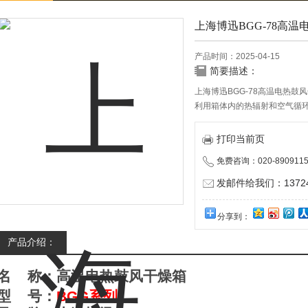
上海博迅BGG-78高
产品时间：2025-04-15
简要描述：
上海博迅BGG-78高温电热鼓
利用箱体内的热辐射和空气循
化、老化、除热源、植物组织
疫、农林牧渔、环境保护、科
打印当前页
料、塑胶、航空、机械、化工
免费咨询：020-8909115
发邮件给我们：137240
分享到：
产品介绍：
名
称：
高温
电热鼓风干燥箱
型
号：
B
GG
系列