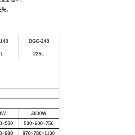
丢失。
148
BGG-248
0L
225L
0W
3000W
0
×
550
500
×
600
×
750
0
×
900
870
×
780
×
1100