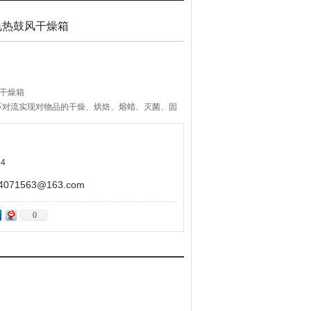
温电热鼓风干燥箱
风干燥箱
环对流实现对物品的干燥、烘焙、熔蜡、灭菌、固
杀青。应用于生物制药、食品、检验检测、检验检
学研究、电气、仪器仪表、电子元器件、高分子材
等领域。
4
71563@163.com
0