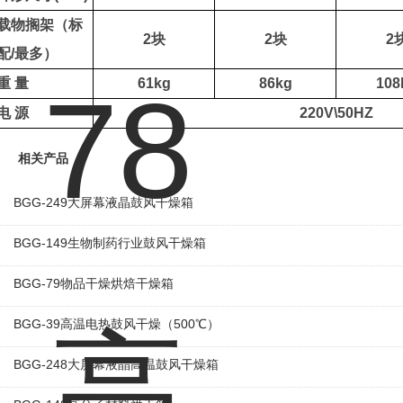
载物搁架（标
2
块
2
块
2
配
/
最多）
重
量
61kg
86kg
108
电
源
220V\50HZ
相关产品
BGG-249大屏幕液晶鼓风干燥箱
BGG-149生物制药行业鼓风干燥箱
BGG-79物品干燥烘焙干燥箱
BGG-39高温电热鼓风干燥（500℃）
BGG-248大屏幕液晶高温鼓风干燥箱