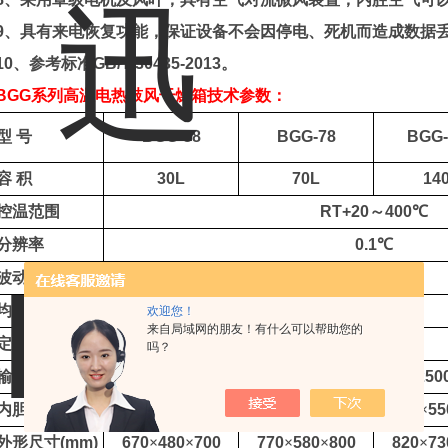
9
、
具有来电恢复功能，保证设备不会因停电、死机而造成数据
10
、
参考标准
GB/T 30435-2013
。
BGG
系列
高温
电热鼓风干燥箱
技术参数：
型
号
BGG-38
BGG-78
BGG-
容
积
30L
70L
14
控温范围
RT+20
～
400
℃
分辨率
0.1
℃
波动度
±
2
℃
均匀度
±
2.5%
欢迎您！
来自局域网的朋友！有什么可以帮助您的
定时范围
0
～
9999min
吗？
输入功率
1800W
2050W
250
内胆尺寸
(mm)
300
×
300
×
350
400
×
400
×
450
450
×
55
外形尺寸
(mm)
670
×
480
×
700
770
×
580
×
800
820
×
73