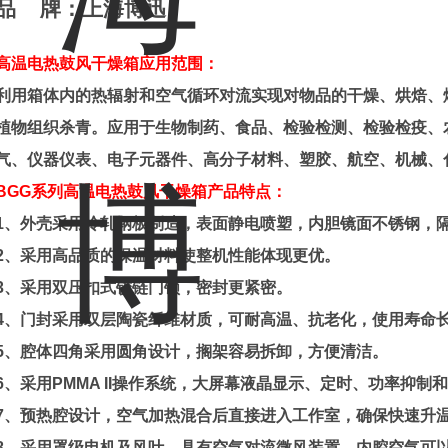
品
牌：
上海
博迅
高温
电热鼓风干燥箱应用范围：
利用箱体内的热辐射和空气循环对流实现对物品的干燥、烘焙、
植物组织杀青。应用于生物制药、食品、检验检测、检验检疫、
气、仪器仪表、电子元器件、高分子材料、塑胶、航空、机械、
B
GG
系列
高温
电热鼓风干燥箱产品特点：
1
、
外壳采用冷轧钢板制造，表面静电喷塑，内胆镜面不锈钢，
2
、
采用高品质的保温材料使整机性能体现更优
。
3
、
采用双压扣式铰链门锁，密封更紧密
。
4
、
门封采用双层陶瓷纤维材质，可耐高温、抗老化，使用寿命
5
、
腔体四角采用圆角设计，搁架容易拆卸，方便清洁
。
6
、
采用
PMMA II
操作系统，大屏幕液晶显示、定时、功率抑制和
7
、
预热腔设计，空气加热混合后直接进入工作室，确保快速升
8
、
采用罩级电机及风叶，具有空气对流微风装置，内腔空气可