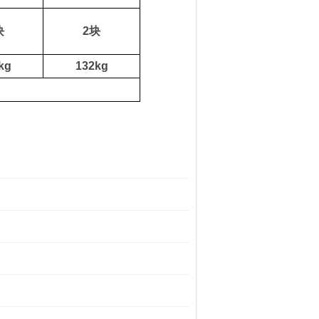
块
2
块
kg
132kg