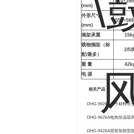
410
×
350
(mm)
外形尺寸
555
×
566
(mm)
搁架承重
15k
载物搁架（标
2/5
配
/
最多）
重
量
42k
电
源
相关产品
DHG-9926A分子材料
DHG-9626A电热恒温
DHG-9426A背部加热