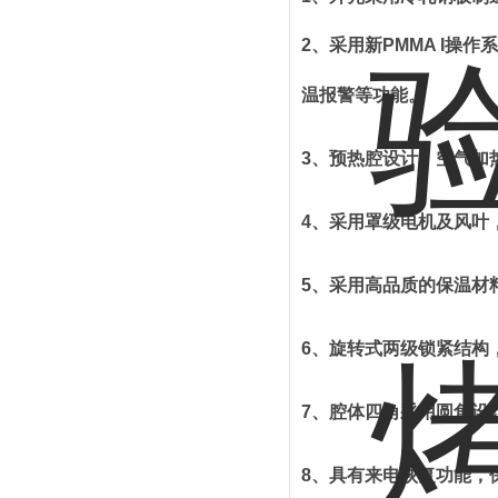
2
、
采用新
PMMA I
操作系
温报警等功能
。
3
、
预热腔设计，空气加
4
、
采用罩级电机及风叶
5
、
采用高品质的保温材
6
、
旋转式两级锁紧结构
7
、
腔体四角采用圆角设
8
、
具有来电恢复功能，