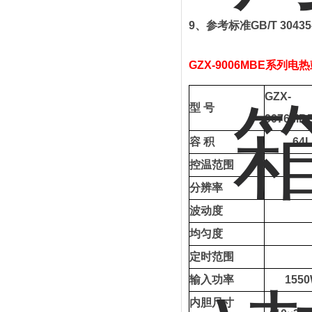
9
、
参考标准
GB/T 30435
GZX-90
0
6
MBE
系列
电热
GZX-
型
号
9076MB
容
积
64
控温范围
分辨率
波动度
均匀度
定时范围
输入功率
155
内胆尺寸