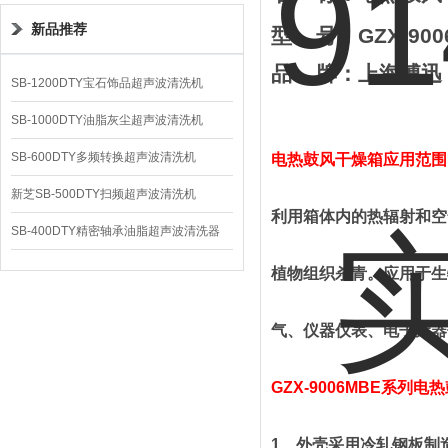
新品推荐
型
号：
GZX-90
0
品
牌：
上海
博迅
SB-1200DTY宝石饰品超声波清洗机
SB-1000DTY油脂灰尘超声波清洗机
SB-600DTY多频转换超声波清洗机
电热鼓风干燥箱应用范围
新芝SB-500DTY扫频超声波清洗机
利用箱体内的热辐射和空
SB-400DTY精密轴承油脂超声波清洗器
植物组织杀青。应用于生
气、仪器仪表、电子元器
GZX-90
0
6
MBE
系列
电热
1
、
外壳采用冷轧钢板制