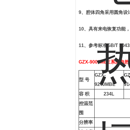
9
、
腔体四角采用圆角设
10
、
具有来电恢复功能
11
、
参考标准
GB/T 3043
GZX-90
00
MBE
系列
电热
GZX-
GZ
型
号
9240MBE
91
容
积
234L
控温范
围
分辨率