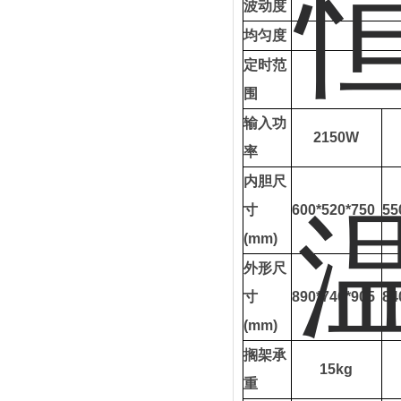
波动度
均匀度
定时范
围
输入功
2150W
率
内胆尺
寸
600*520*750
55
(mm)
外形尺
寸
890*746*905
84
(mm)
搁架承
15kg
重