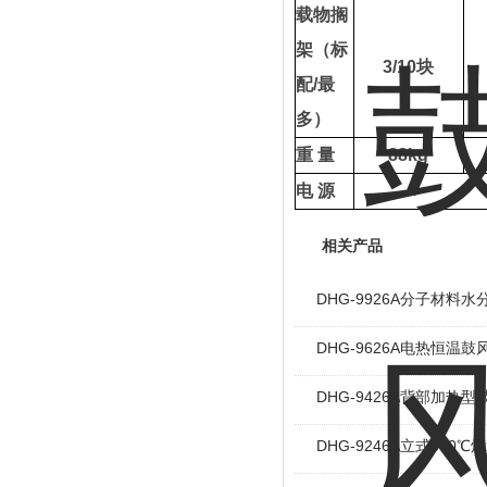
载物搁
架（标
3/10
块
配
/
最
多）
重
量
88kg
电
源
相关产品
DHG-9926A分子材料
DHG-9626A电热恒温
DHG-9426A背部加热
DHG-9246A立式300