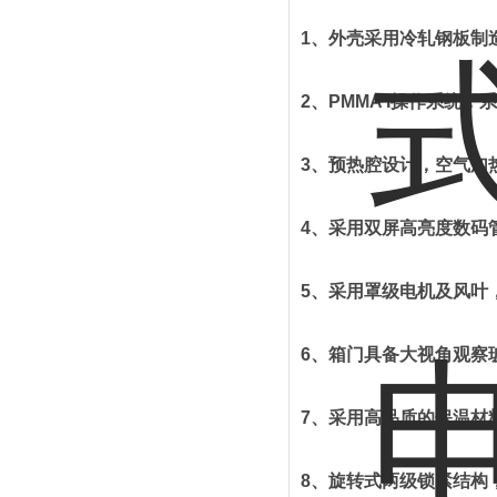
1
、
外壳采用冷轧钢板制
2
、
PMMA I
操作系统，系
3
、
预热腔设计，空气加
4
、
采用双屏高亮度数码
5
、
采用罩级电机及风叶
6
、
箱门具备大视角观察
7
、
采用高品质的保温材
8
、
旋转式两级锁紧结构