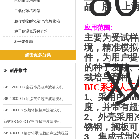
电热恒温培养箱
品
牌：
上
二氧化碳培养箱
爬行动物孵化箱\乌龟孵化箱
应用范围
:
种子低温低湿保存箱
主要为受试样
种子老化箱
境，精准模拟
点击更多分类
件，为用户提
的种子发芽、
新品推荐
栽培与育种、
B
IC系列人工
SB-1200DTY宝石饰品超声波清洗机
1
、
采用
PMMA
SB-1000DTY油脂灰尘超声波清洗机
度，并带有超
SB-600DTY多频转换超声波清洗机
2
、
外壳采用
新芝SB-500DTY扫频超声波清洗机
锈钢，搁板可
SB-400DTY精密轴承油脂超声波清洗器
3
、
集成式制