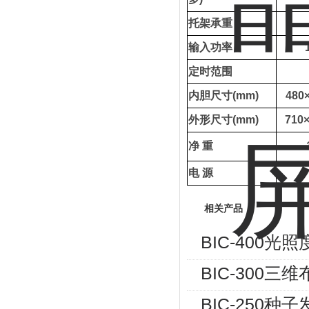
托架承重
输入功率
定时范围
内胆尺寸
(mm)
480
外形尺寸
(mm)
710
净
重
电
源
相关产品
BIC-400
BIC-300
BIC-250