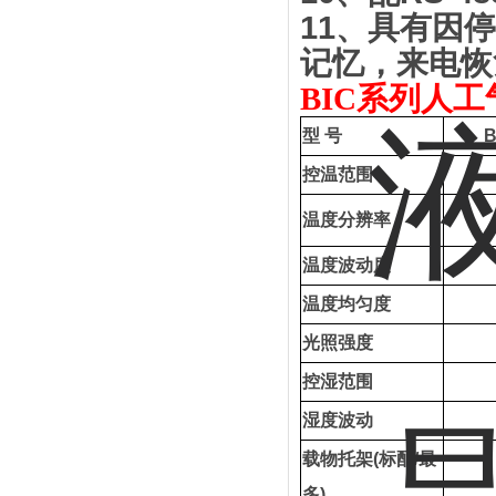
11
、
具有因停
记忆，来电恢
BIC系列人
型
号
B
控温范围
温度分辨率
温度波动度
温度均匀度
光照强度
控湿范围
湿度波动
载物托架
(
标配
/
最
多
)