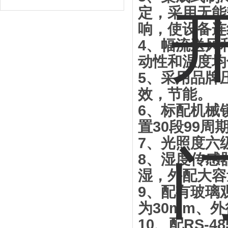
定，采用无能
响，使设备连
4
、
幅流送风
动性和温度均
5
、
采用品牌
效，节能
。
6
、
标配机械
置
30
段
99
周
7
、
光照度六
8
、
湿度传感
湿，外配大容
9
、
配有玻璃
为
30mm
、外
10
、
配
RS-48