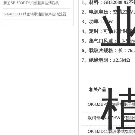
1
、
材料：
GB32080-92
不
新芝SB-500DTY扫频超声波清洗机
2
、电源电压：交流
220V
SB-400DTY精密轴承油脂超声波清洗器
3
、功率：
50W
4
、定时：可设
10
个时间
5
、集气口风速：
0.3-5m/s
6
、载玻片规格：长：
76
7
、绝缘电阻：≥
2.5M
Ω
相关产品
OK-BZBP13孢标盘孢子
欧柯奇OK-BZHW12智
OK-BZD11载玻带式智