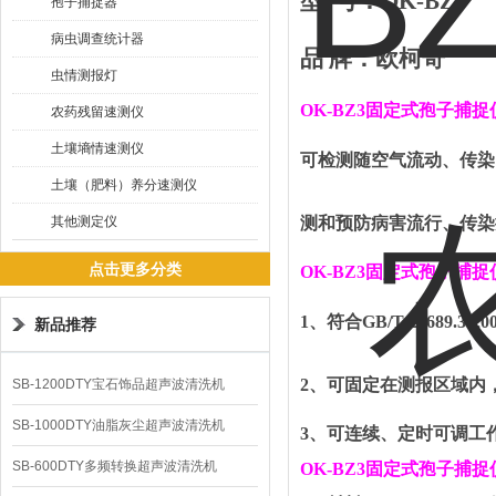
型
号：
OK-BZ
3
孢子捕捉器
病虫调查统计器
品
牌
：
欧柯奇
虫情测报灯
OK-BZ3
固定式孢子捕捉
农药残留速测仪
土壤墒情速测仪
可检测随空气流动、传染
土壤（肥料）养分速测仪
其他测定仪
测和预防病害流行、传染
点击更多分类
OK-BZ3
固定式孢子捕捉
1
、
符合
GB/T 24689.3-20
新品推荐
2
、可固定在测报区域内
SB-1200DTY宝石饰品超声波清洗机
SB-1000DTY油脂灰尘超声波清洗机
3
、可连续、定时可调工
SB-600DTY多频转换超声波清洗机
OK-BZ3
固定式孢子捕捉