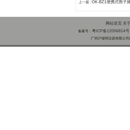
OK-BZ1便携式孢子
上一篇 :
网站首页
关
粤ICP备12056814号
备案号：
广州沪瑞明仪器有限公司(ww